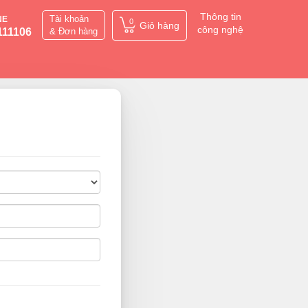
Thông tin
Tài khoản
NE
0
Giỏ hàng
công nghệ
111106
& Đơn hàng