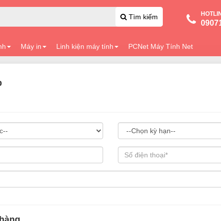
HOTLI
Tìm kiếm
0907
nh
Máy in
Linh kiện máy tính
PCNet Máy Tính Net
p
 hàng