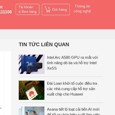
Thông tin
Tài khoản
NE
0
Giỏ hàng
công nghệ
111106
& Đơn hàng
TIN TỨC LIÊN QUAN
Intel Arc A580 GPU ra mắt với
tính năng dò tia và hỗ trợ Intel
XeSS
Đài Loan khởi tố cuộc điều tra
các nhà cung cấp hỗ trợ sản
xuất chip cho Huawei
Asana tiết lộ loạt cải tiến AI mới
"
để tối ưu hóa hiệu suất làm việc