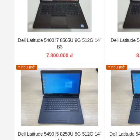
Dell Latitude 5400 i7 8565U 8G 512G 14"
Dell Latitude
B3
7.800.000 đ
8
Y như mới
Y như mới
Dell Latitude 5490 i5 8250U 8G 512G 14"
Dell Latitude 