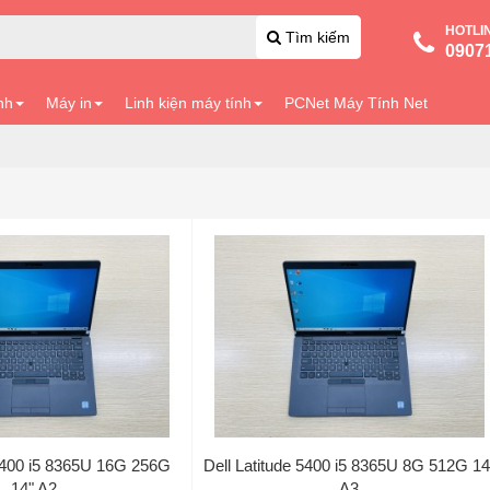
HOTLI
Tìm kiếm
0907
nh
Máy in
Linh kiện máy tính
PCNet Máy Tính Net
 5400 i5 8365U 16G 256G
Dell Latitude 5400 i5 8365U 8G 512G 14
14" A2
A3