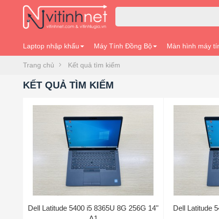
Laptop nhập khẩu
Máy Tính Đồng Bộ
Màn hình máy tí
Trang chủ
Kết quả tìm kiếm
KẾT QUẢ TÌM KIẾM
Dell Latitude 5400 i5 8365U 8G 256G 14"
Dell Latitude
A1