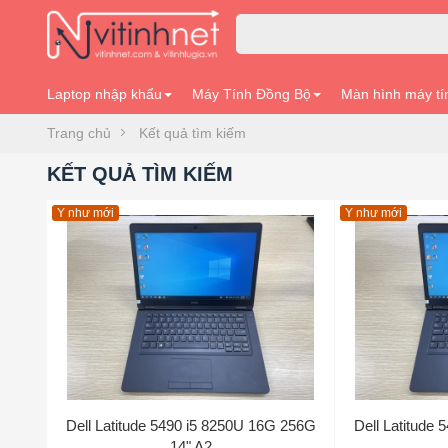
Laptop nhập khẩu
Máy Tính Đồng Bộ
Màn hình máy tí
Trang chủ
Kết quả tìm kiếm
KẾT QUẢ TÌM KIẾM
Y như mới
Y như mới
Dell Latitude 5490 i5 8250U 16G 256G
Dell Latitude
14" A2