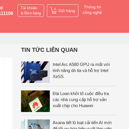
Thông tin
Tài khoản
NE
0
Giỏ hàng
công nghệ
111106
& Đơn hàng
TIN TỨC LIÊN QUAN
Intel Arc A580 GPU ra mắt với
tính năng dò tia và hỗ trợ Intel
XeSS
Đài Loan khởi tố cuộc điều tra
các nhà cung cấp hỗ trợ sản
xuất chip cho Huawei
Asana tiết lộ loạt cải tiến AI mới
để tối ưu hóa hiệu suất làm việc