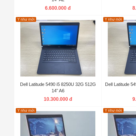
6.600.000 đ
8
Y như mới
Y như mới
Dell Latitude 5490 i5 8250U 32G 512G
Dell Latitude 
14" A6
10.300.000 đ
9
Y như mới
Y như mới