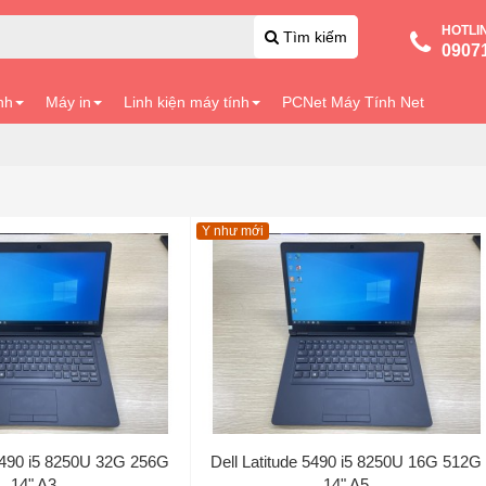
HOTLI
Tìm kiếm
0907
nh
Máy in
Linh kiện máy tính
PCNet Máy Tính Net
Y như mới
 5490 i5 8250U 32G 256G
Dell Latitude 5490 i5 8250U 16G 512G
14" A3
14" A5