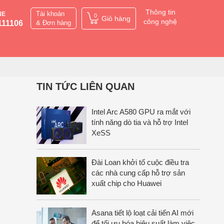
Thông tin
Tài khoản
NE
0
Giỏ hàng
công nghệ
111106
& Đơn hàng
TIN TỨC LIÊN QUAN
Intel Arc A580 GPU ra mắt với
tính năng dò tia và hỗ trợ Intel
XeSS
Đài Loan khởi tố cuộc điều tra
các nhà cung cấp hỗ trợ sản
xuất chip cho Huawei
Asana tiết lộ loạt cải tiến AI mới
để tối ưu hóa hiệu suất làm việc