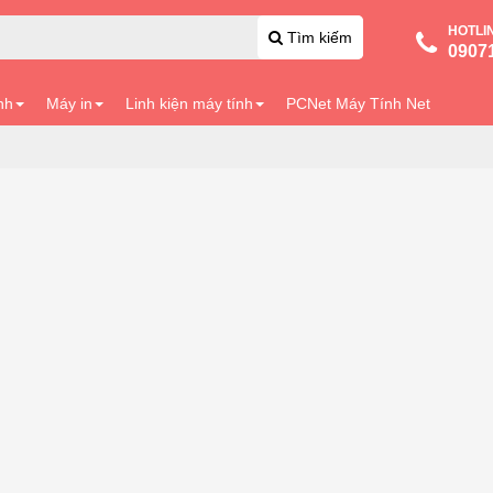
HOTLI
Tìm kiếm
0907
nh
Máy in
Linh kiện máy tính
PCNet Máy Tính Net