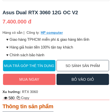
Asus Dual RTX 3060 12G OC V2
7.400.000 đ
Hàng có sẳn
|
Công ty:
HP computer
♥️ Giao hàng TPHCM miễn phí & giao hàng liên tỉnh
♥️ Hàng giả hoàn tiền 100% tận tay khách
♥️ Chính sách bảo hành
MUA TRẢ GÓP THẺ TÍN DỤNG
SO SÁNH SẢN PHẨM
MUA NGAY
BỎ VÀO GIỎ
Xu hướng:
RTX 3060
580
Copy
Thông tin sản phẩm