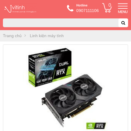
0
Hotline
0907111106
Trang chủ
Linh kiện máy tính