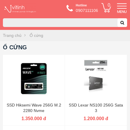
0
Hotline
0907111106
Trang chủ
Ổ cứng
Ổ CỨNG
SSD Hiksemi Wave 256G M.2
SSD Lexar NS100 256G Sata
2280 Nvme
3
1.350.000 đ
1.200.000 đ