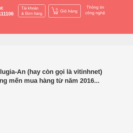
Thông tin
Tài khoản
NE
0
Giỏ hàng
công nghệ
111106
& Đơn hàng
gia-An (hay còn gọi là vitinhnet)
ơng mến mua hàng từ năm 2016...