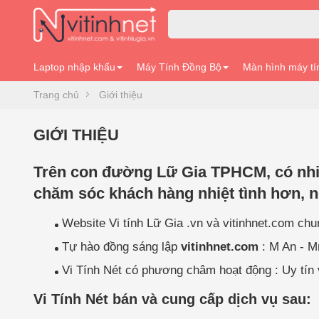
Laptop nhập khẩu
Máy Tính Đồng Bộ
Màn hình máy tí
Trang chủ
Giới thiệu
GIỚI THIỆU
Trên con đường Lữ Gia TPHCM, có nhiều
chăm sóc khách hàng nhiệt tình hơn, 
Website
Vi tính Lữ Gia
.vn và vitinhnet.com chu
Tự hào đồng sáng lập
vitinhnet.com
: M An - M
Vi Tính Nét có phương châm hoạt động : Uy tín v
Vi Tính Nét bán và cung cấp dịch vụ sau: