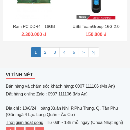
Ram PC DDR4 - 16GB
USB TeamGroup 16G 2.0
2.300.000 đ
150.000 đ
1
2
3
4
5
>
>|
VI TÍNH NÉT
Bán hàng và chăm sóc khách hàng: 0907 111106 (Ms An)
Đặt hàng online Zalo : 0907 111106 (Ms An)
Địa chỉ
: 19/6/24 Hoàng Xuân Nhị, P.Phú Trung, Q. Tân Phú
(Gần ngã 4 Lạc Long Quân - Âu Cơ)
Thời gian hoạt động
: Từ 09h - 18h mỗi ngày (Chúa Nhật nghỉ)