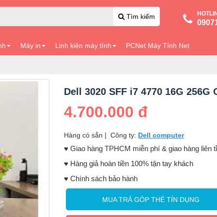
HOTLI
Tìm kiếm
0907
nh
Máy in
Linh kiện máy tính
PCNet Máy Tính Net
Dell 3020 SFF i7 4770 16G 256G 
4.700.000 đ
Hàng có sẳn
|
Công ty:
Dell computer
♥️ Giao hàng TPHCM miễn phí & giao hàng liên t
♥️ Hàng giả hoàn tiền 100% tận tay khách
♥️ Chính sách bảo hành
MUA TRẢ GÓP THẺ TÍN DỤNG