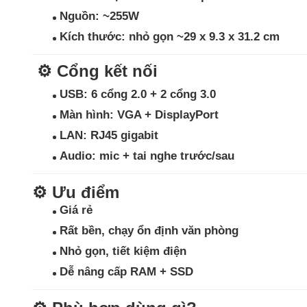
Nguồn:
~255W
Kích thước:
nhỏ gọn ~29 x 9.3 x 31.2 cm
⚙️
Cổng kết nối
USB: 6 cổng 2.0 + 2 cổng 3.0
Màn hình: VGA + DisplayPort
LAN: RJ45 gigabit
Audio: mic + tai nghe trước/sau
⚙️
Ưu điểm
Giá rẻ
Rất bền, chạy ổn định văn phòng
Nhỏ gọn, tiết kiệm điện
Dễ nâng cấp RAM + SSD