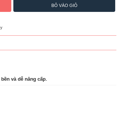
BỎ VÀO GIỎ
y
 bền và dễ nâng cấp.