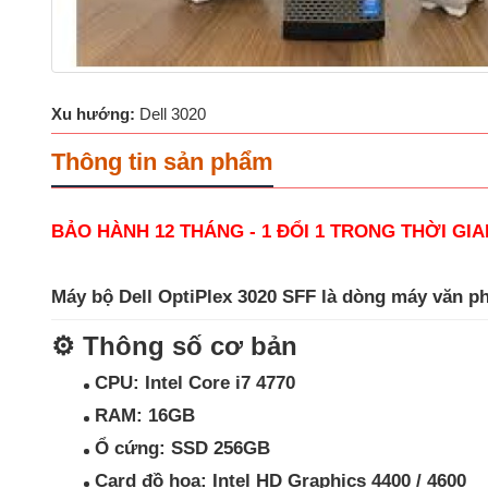
Xu hướng:
Dell 3020
Thông tin sản phẩm
BẢO HÀNH 12 THÁNG - 1 ĐỔI 1 TRONG THỜI GI
Máy bộ
Dell OptiPlex 3020 SFF
là dòng máy văn phò
⚙️
Thông số cơ bản
CPU:
Intel Core i7 4770
RAM:
16GB
Ổ cứng:
SSD 256GB
Card đồ họa:
Intel HD Graphics 4400 / 4600