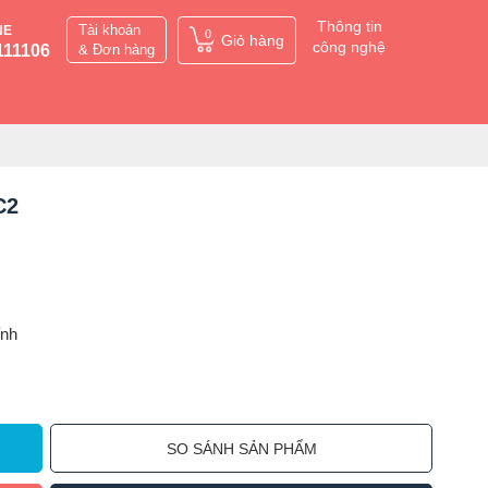
Thông tin
Tài khoản
NE
0
Giỏ hàng
công nghệ
111106
& Đơn hàng
C2
ỉnh
SO SÁNH SẢN PHẨM