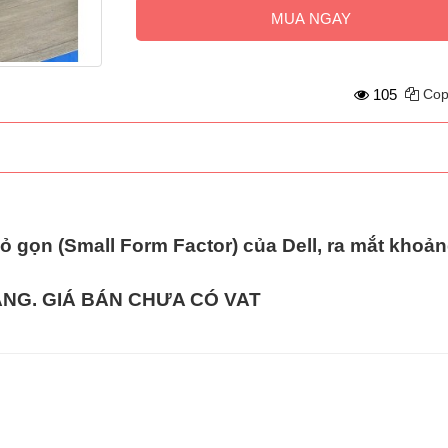
MUA NGAY
105
Cop
 gọn (Small Form Factor)
của Dell, ra mắt khoả
HÀNG. GIÁ BÁN CHƯA CÓ VAT