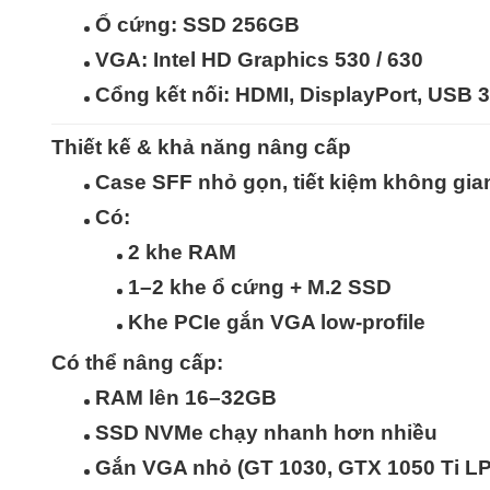
Ổ cứng:
SSD 256GB
VGA: Intel HD Graphics 530 / 630
Cổng kết nối: HDMI, DisplayPort, USB 
Thiết kế & khả năng nâng cấp
Case
SFF nhỏ gọn
, tiết kiệm không gi
Có:
2 khe RAM
1–2 khe ổ cứng + M.2 SSD
Khe PCIe gắn VGA low-profile
Có thể nâng cấp:
RAM lên 16–32GB
SSD NVMe chạy nhanh hơn nhiều
Gắn VGA nhỏ (GT 1030, GTX 1050 Ti L