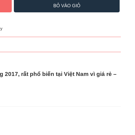
BỎ VÀO GIỎ
y
ng
2017
, rất phổ biến tại Việt Nam vì
giá rẻ –