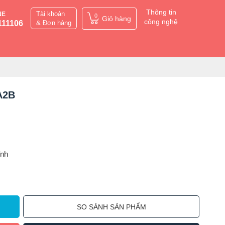
Thông tin
Tài khoản
NE
0
Giỏ hàng
công nghệ
111106
& Đơn hàng
A2B
ỉnh
SO SÁNH SẢN PHẨM