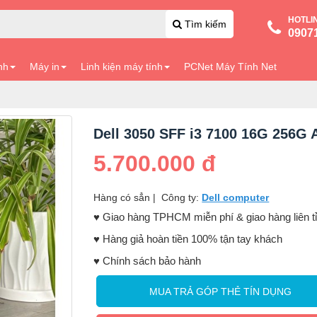
HOTLI
Tìm kiếm
0907
nh
Máy in
Linh kiện máy tính
PCNet Máy Tính Net
Dell 3050 SFF i3 7100 16G 256G 
5.700.000 đ
Hàng có sẳn
|
Công ty:
Dell computer
♥️ Giao hàng TPHCM miễn phí & giao hàng liên t
♥️ Hàng giả hoàn tiền 100% tận tay khách
♥️ Chính sách bảo hành
MUA TRẢ GÓP THẺ TÍN DỤNG