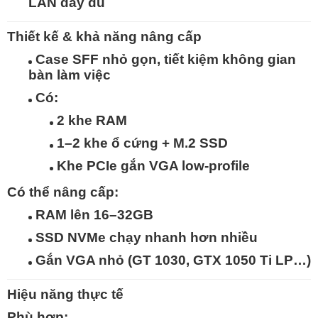
LAN đầy đủ
Thiết kế & khả năng nâng cấp
Case
SFF nhỏ gọn
, tiết kiệm không gian
bàn làm việc
Có:
2 khe RAM
1–2 khe ổ cứng + M.2 SSD
Khe PCIe gắn VGA low-profile
Có thể nâng cấp:
RAM lên 16–32GB
SSD NVMe chạy nhanh hơn nhiều
Gắn VGA nhỏ (GT 1030, GTX 1050 Ti LP…)
Hiệu năng thực tế
Phù hợp: