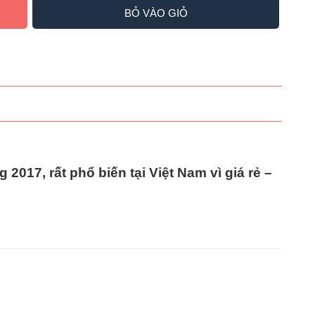
BỎ VÀO GIỎ
ng
2017
, rất phổ biến tại Việt Nam vì
giá rẻ –