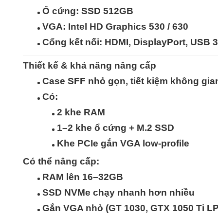
Ổ cứng:
SSD 512GB
VGA: Intel HD Graphics 530 / 630
Cổng kết nối: HDMI, DisplayPort, USB 
Thiết kế & khả năng nâng cấp
Case
SFF nhỏ gọn
, tiết kiệm không gi
Có:
2 khe RAM
1–2 khe ổ cứng + M.2 SSD
Khe PCIe gắn VGA low-profile
Có thể nâng cấp:
RAM lên 16–32GB
SSD NVMe chạy nhanh hơn nhiều
Gắn VGA nhỏ (GT 1030, GTX 1050 Ti L