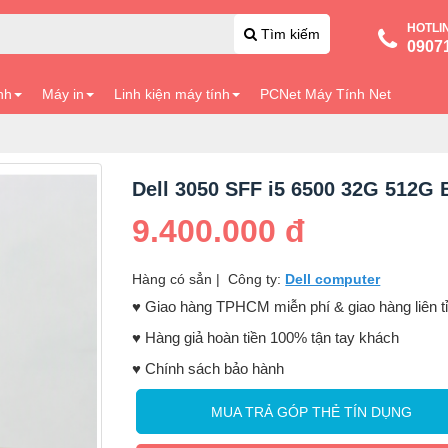
HOTLI
Tìm kiếm
0907
nh
Máy in
Linh kiện máy tính
PCNet Máy Tính Net
Dell 3050 SFF i5 6500 32G 512G 
9.400.000 đ
Hàng có sẳn
|
Công ty:
Dell computer
♥️ Giao hàng TPHCM miễn phí & giao hàng liên t
♥️ Hàng giả hoàn tiền 100% tận tay khách
♥️ Chính sách bảo hành
MUA TRẢ GÓP THẺ TÍN DỤNG