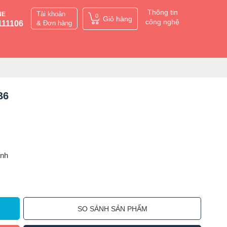
Thông tin
Tài khoản
NE
0
Giỏ hàng
công nghệ
111106
& Đơn hàng
B6
ỉnh
SO SÁNH SẢN PHẨM