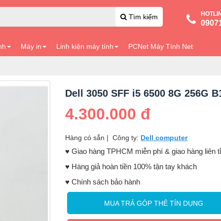
HOTLI
Tìm kiếm
0907
nh
Máy in
Linh kiện máy tính
PCNet Máy Tính Net
Dell 3050 SFF i5 6500 8G 256G B
4.300.000 đ
Hàng có sẳn
|
Công ty:
Dell computer
♥️ Giao hàng TPHCM miễn phí & giao hàng liên t
♥️ Hàng giả hoàn tiền 100% tận tay khách
♥️ Chính sách bảo hành
MUA TRẢ GÓP THẺ TÍN DỤNG