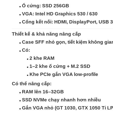
Ổ cứng:
SSD 256GB
VGA: Intel HD Graphics 530 / 630
Cổng kết nối: HDMI, DisplayPort, USB 
Thiết kế & khả năng nâng cấp
Case
SFF nhỏ gọn
, tiết kiệm không gi
Có:
2 khe RAM
1–2 khe ổ cứng + M.2 SSD
Khe PCIe gắn VGA low-profile
Có thể nâng cấp:
RAM lên 16–32GB
SSD NVMe chạy nhanh hơn nhiều
Gắn VGA nhỏ (GT 1030, GTX 1050 Ti L