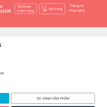
Thông tin
Tài khoản
NE
0
Giỏ hàng
công nghệ
111106
& Đơn hàng
1
ỉnh
SO SÁNH SẢN PHẨM