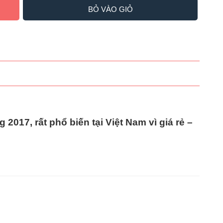
BỎ VÀO GIỎ
ng
2017
, rất phổ biến tại Việt Nam vì
giá rẻ –