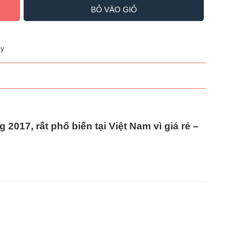
BỎ VÀO GIỎ
y
ng
2017
, rất phổ biến tại Việt Nam vì
giá rẻ –