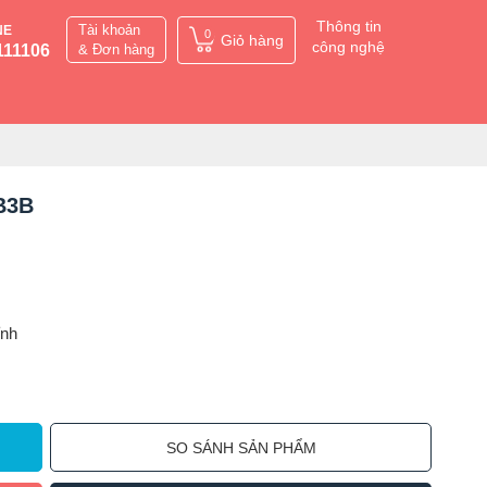
Thông tin
Tài khoản
NE
0
Giỏ hàng
công nghệ
111106
& Đơn hàng
 B3B
ỉnh
SO SÁNH SẢN PHẨM