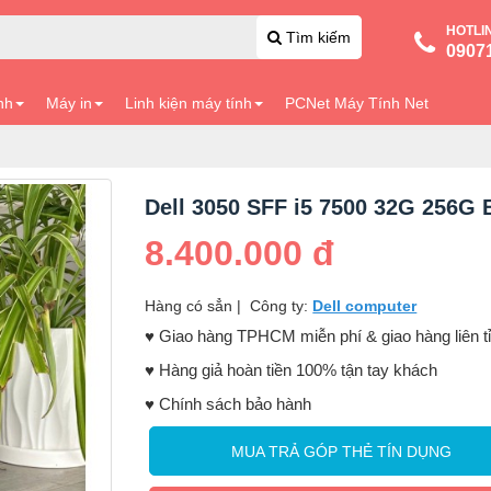
HOTLI
Tìm kiếm
0907
nh
Máy in
Linh kiện máy tính
PCNet Máy Tính Net
Dell 3050 SFF i5 7500 32G 256G
8.400.000 đ
Hàng có sẳn
|
Công ty:
Dell computer
♥️ Giao hàng TPHCM miễn phí & giao hàng liên t
♥️ Hàng giả hoàn tiền 100% tận tay khách
♥️ Chính sách bảo hành
MUA TRẢ GÓP THẺ TÍN DỤNG