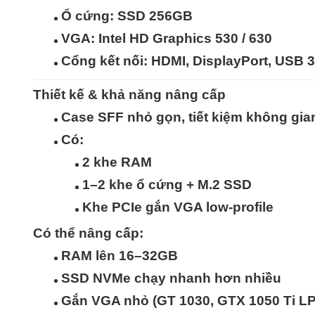
Ổ cứng:
SSD 256GB
VGA: Intel HD Graphics 530 / 630
Cổng kết nối: HDMI, DisplayPort, USB 
Thiết kế & khả năng nâng cấp
Case
SFF nhỏ gọn
, tiết kiệm không gi
Có:
2 khe RAM
1–2 khe ổ cứng + M.2 SSD
Khe PCIe gắn VGA low-profile
Có thể nâng cấp:
RAM lên 16–32GB
SSD NVMe chạy nhanh hơn nhiều
Gắn VGA nhỏ (GT 1030, GTX 1050 Ti L