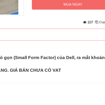
MUA NGAY
107
Cop
 gọn (Small Form Factor)
của Dell, ra mắt khoả
HÀNG. GIÁ BÁN CHƯA CÓ VAT