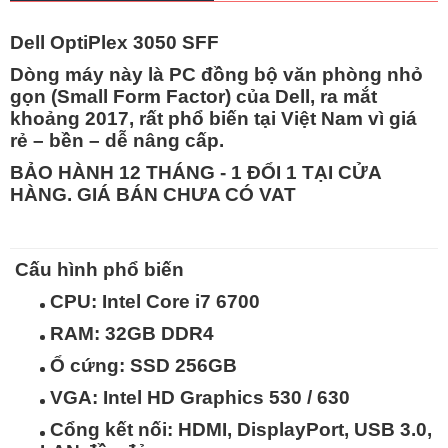
Dell OptiPlex 3050 SFF
Dòng máy này là
PC đồng bộ văn phòng nhỏ
gọn (Small Form Factor)
của Dell, ra mắt
khoảng
2017
, rất phổ biến tại Việt Nam vì
giá
rẻ – bền – dễ nâng cấp
.
BẢO HÀNH 12 THÁNG - 1 ĐỔI 1 TẠI CỬA
HÀNG. GIÁ BÁN CHƯA CÓ VAT
Cấu hình phổ biến
CPU: Intel Core
i7 6700
RAM:
32GB
DDR4
Ổ cứng:
SSD 256GB
VGA: Intel HD Graphics 530 / 630
Cổng kết nối: HDMI, DisplayPort, USB 3.0,