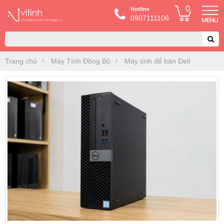
0
Hotline
0907111106
Trang chủ
Máy Tính Đồng Bộ
Máy tính để bàn Dell