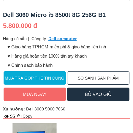
Dell 3060 Micro i5 8500t 8G 256G B1
5.800.000 đ
Hàng có sẳn
|
Công ty:
Dell computer
♥️ Giao hàng TPHCM miễn phí & giao hàng liên tỉnh
♥️ Hàng giả hoàn tiền 100% tận tay khách
♥️ Chính sách bảo hành
MUA TRẢ GÓP THẺ TÍN DỤNG
SO SÁNH SẢN PHẨM
MUA NGAY
BỎ VÀO GIỎ
Xu hướng:
Dell 3060 5060 7060
95
Copy