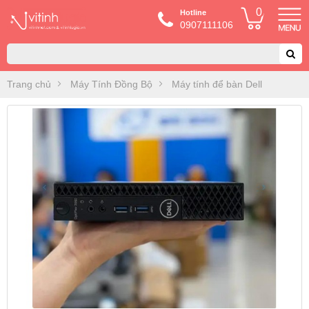
0
Hotline
0907111106
Trang chủ
Máy Tính Đồng Bộ
Máy tính để bàn Dell