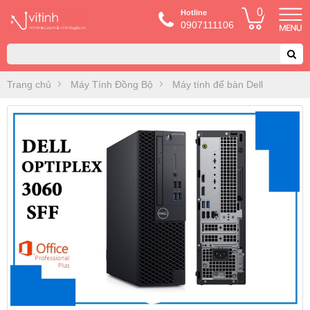
0
Hotline
0907111106
Trang chủ
Máy Tính Đồng Bộ
Máy tính để bàn Dell