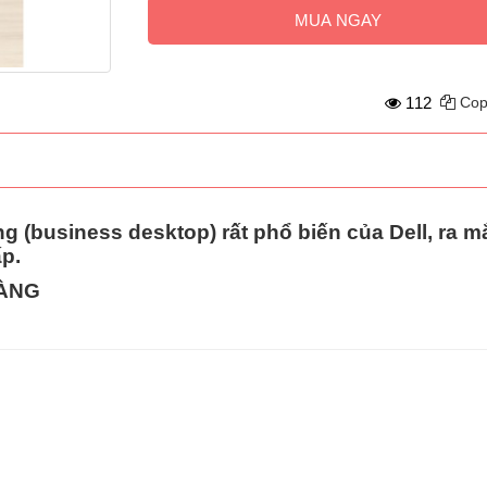
MUA NGAY
112
Cop
g (business desktop)
rất phổ biến của Dell, ra 
ấp
.
HÀNG