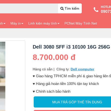
HOTLI
Tìm kiếm
0907
nh
Máy in
Linh kiện máy tính
PCNet Máy Tính Net
Dell 3080 SFF i3 10100 16G 256G
8.700.000 đ
Hàng có sẳn
|
Công ty:
Dell computer
♥️ Giao hàng TPHCM miễn phí & giao hàng liên t
♥️ Hàng giả hoàn tiền 100% tận tay khách
♥️ Chính sách bảo hành
MUA TRẢ GÓP THẺ TÍN DỤNG