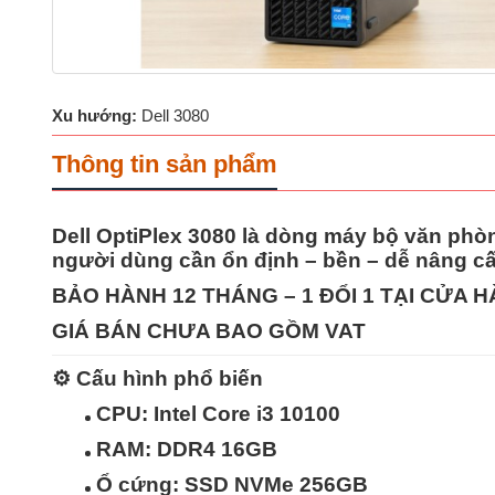
Xu hướng:
Dell 3080
Thông tin sản phẩm
Dell OptiPlex 3080 là dòng
máy bộ văn phòn
người dùng cần
ổn định – bền – dễ nâng c
BẢO HÀNH 12 THÁNG – 1 ĐỔI 1 TẠI CỬA 
GIÁ BÁN CHƯA BAO GỒM VAT
⚙️
Cấu hình phổ biến
CPU:
Intel Core i3 10100
RAM:
DDR4 16GB
Ổ cứng:
SSD NVMe 256GB