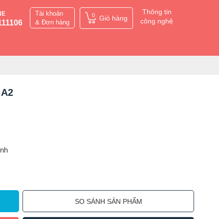
Thông tin
Tài khoản
NE
0
Giỏ hàng
công nghệ
111106
& Đơn hàng
 A2
ỉnh
SO SÁNH SẢN PHẨM