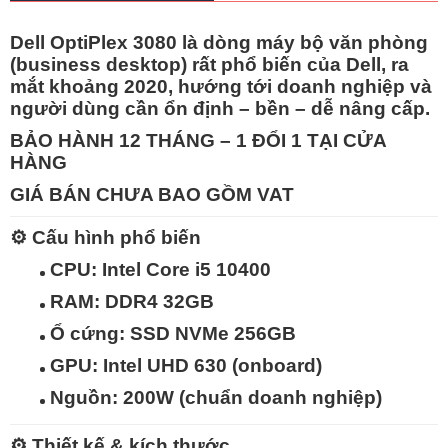
Dell OptiPlex 3080 là dòng
máy bộ văn phòng
(business desktop)
rất phổ biến của Dell, ra
mắt khoảng 2020, hướng tới doanh nghiệp và
người dùng cần
ổn định – bền – dễ nâng cấp
.
BẢO HÀNH 12 THÁNG – 1 ĐỔI 1 TẠI CỬA
HÀNG
GIÁ BÁN CHƯA BAO GỒM VAT
⚙️
Cấu hình phổ biến
CPU:
Intel Core i5 10400
RAM:
DDR4 32GB
Ổ cứng:
SSD NVMe 256GB
GPU:
Intel UHD 630 (onboard)
Nguồn:
200W (chuẩn doanh nghiệp)
⚙️
Thiết kế & kích thước