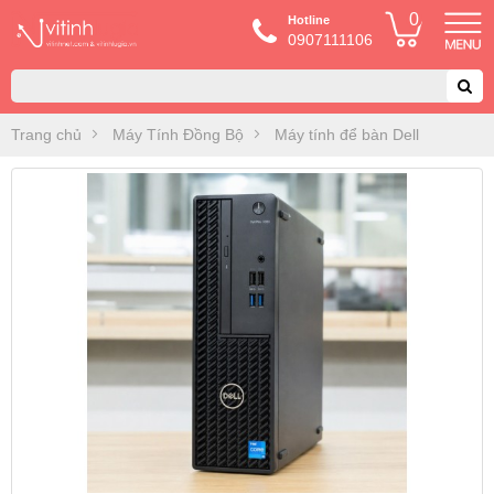
0
Hotline
0907111106
Trang chủ
Máy Tính Đồng Bộ
Máy tính để bàn Dell