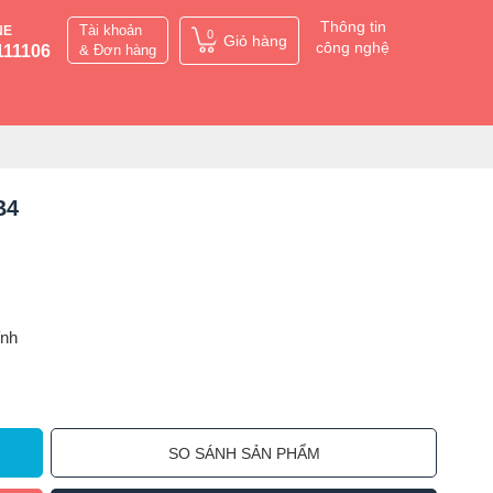
Thông tin
Tài khoản
NE
0
Giỏ hàng
công nghệ
111106
& Đơn hàng
B4
ỉnh
SO SÁNH SẢN PHẨM