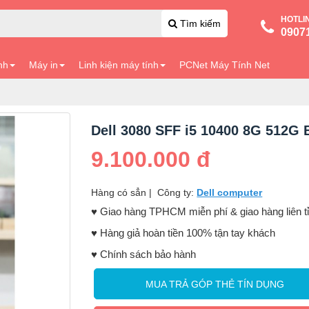
HOTLI
Tìm kiếm
0907
nh
Máy in
Linh kiện máy tính
PCNet Máy Tính Net
Dell 3080 SFF i5 10400 8G 512G 
9.100.000 đ
Hàng có sẳn
|
Công ty:
Dell computer
♥️ Giao hàng TPHCM miễn phí & giao hàng liên t
♥️ Hàng giả hoàn tiền 100% tận tay khách
♥️ Chính sách bảo hành
MUA TRẢ GÓP THẺ TÍN DỤNG