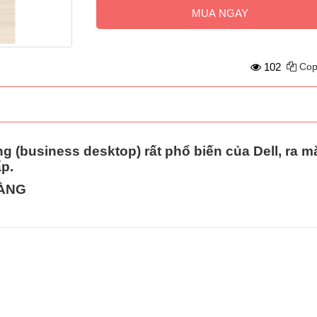
MUA NGAY
102
Cop
g (business desktop)
rất phổ biến của Dell, ra 
ấp
.
HÀNG