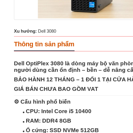
Xu hướng:
Dell 3080
Thông tin sản phẩm
Dell OptiPlex 3080 là dòng
máy bộ văn phòn
người dùng cần
ổn định – bền – dễ nâng c
BẢO HÀNH 12 THÁNG – 1 ĐỔI 1 TẠI CỬA 
GIÁ BÁN CHƯA BAO GỒM VAT
⚙️
Cấu hình phổ biến
CPU:
Intel Core i5 10400
RAM:
DDR4 8GB
Ổ cứng:
SSD NVMe 512GB