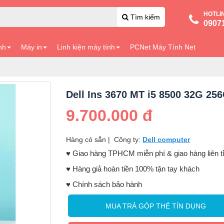
HOTLI
Tìm kiếm
0907
nh
Máy in
Linh kiện máy tính
PCNet Máy Tính Net
Dell Ins 3670 MT i5 8500 32G 25
9.700.000 đ
Hàng có sẳn
|
Công ty:
Dell computer
♥️ Giao hàng TPHCM miễn phí & giao hàng liên t
♥️ Hàng giả hoàn tiền 100% tận tay khách
♥️ Chính sách bảo hành
MUA TRẢ GÓP THẺ TÍN DỤNG