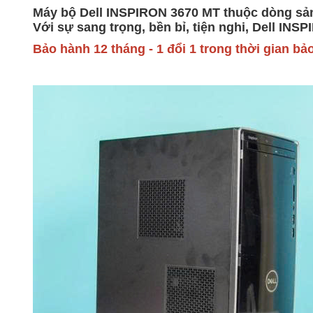
Máy bộ Dell INSPIRON 3670 MT thuộc dòng sản p
Với sự sang trọng, bền bỉ, tiện nghi, Dell IN
Bảo hành 12 tháng - 1 đổi 1 trong thời gian bảo