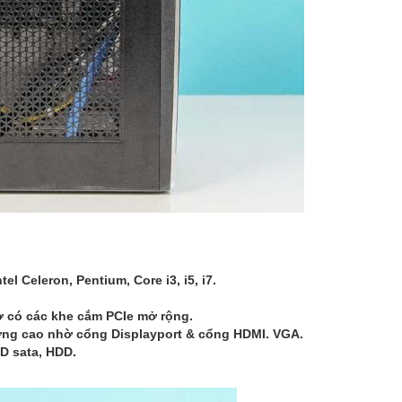
ntel Celeron, Pentium, Core i3, i5, i7.
̀ có các khe cắm PCIe mở rộng.
t lượng cao nhờ cổng Displayport & cổng HDMI. VGA.
SD sata, HDD.