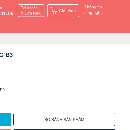
Thông tin
Tài khoản
NE
0
Giỏ hàng
công nghệ
111106
& Đơn hàng
6G B3
ỉnh
SO SÁNH SẢN PHẨM