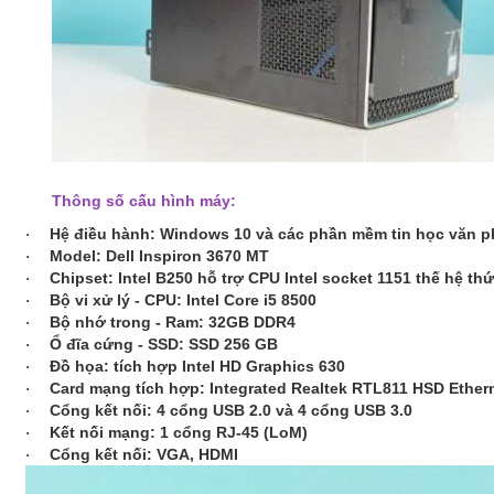
Thông số cấu hình máy:
Hệ điều hành: Windows 10 và các phần mềm tin học văn 
·
Model: Dell Inspiron 3670 MT
·
Chipset: Intel B250 hỗ trợ CPU Intel socket 1151 thế hệ thứ
·
Bộ vi xử lý - CPU:
Intel Core i5 8500
·
Bộ nhớ trong - Ram:
32GB DDR4
·
Ổ đĩa cứng - SSD:
SSD 256 GB
·
Đồ họa: tích hợp Intel HD Graphics 630
·
Card mạng tích hợp: Integrated Realtek RTL811 HSD Ether
·
Cổng kết nối: 4 cổng USB 2.0 và 4 cổng USB 3.0
·
Kết nối mạng: 1 cổng RJ-45 (LoM)
·
Cổng kết nối: VGA, HDMI
·