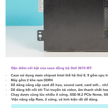
Đặc điểm nổi bật của case đồng bộ Dell 3670 MT:
Case sử dụng main chipset Intel thế hệ thứ 8, 9 gồm cpu I
·
Máy gồm 2 khe ram DDR4
·
Dễ dàng nâng cấp card đồ họa, sound card, card wifi... nhơ
·
Dễ dàng kết nối tới Tivi truyền tải video, âm thanh chấ
·
Chạy dược cùng lúc nhiều ổ cứng, SSD M.2 PCIe Nvme, S
·
Việc nâng cấp Ram, ổ cứng, và linh kiện rất dễ dàng.