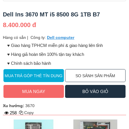
Dell Ins 3670 MT i5 8500 8G 1TB B7
8.400.000 đ
Hàng có sẳn
|
Công ty:
Dell computer
♥️ Giao hàng TPHCM miễn phí & giao hàng liên tỉnh
♥️ Hàng giả hoàn tiền 100% tận tay khách
♥️ Chính sách bảo hành
MUA TRẢ GÓP THẺ TÍN DỤNG
SO SÁNH SẢN PHẨM
MUA NGAY
BỎ VÀO GIỎ
Xu hướng:
3670
258
Copy