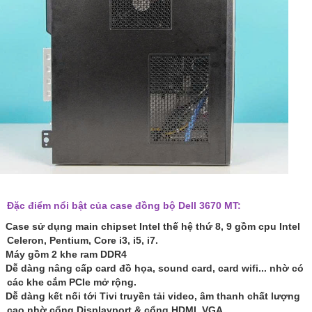
Đặc điểm nổi bật của case đồng bộ Dell 3670 MT:
Case sử dụng main chipset Intel thế hệ thứ 8, 9 gồm cpu Intel
Celeron, Pentium, Core i3, i5, i7.
Máy gồm 2 khe ram DDR4
Dễ dàng nâng cấp card đồ họa, sound card, card wifi... nhờ có
các khe cắm PCIe mở rộng.
Dễ dàng kết nối tới Tivi truyền tải video, âm thanh chất lượng
cao nhờ cổng Displayport & cổng HDMI. VGA.