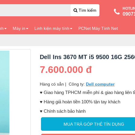
HOTLI
Tìm kiếm
0907
nh
Máy in
Linh kiện máy tính
PCNet Máy Tính Net
Dell Ins 3670 MT i5 9500 16G 25
7.600.000 đ
Hàng có sẳn
|
Công ty:
Dell computer
♥️ Giao hàng TPHCM miễn phí & giao hàng liên t
♥️ Hàng giả hoàn tiền 100% tận tay khách
♥️ Chính sách bảo hành
MUA TRẢ GÓP THẺ TÍN DỤNG