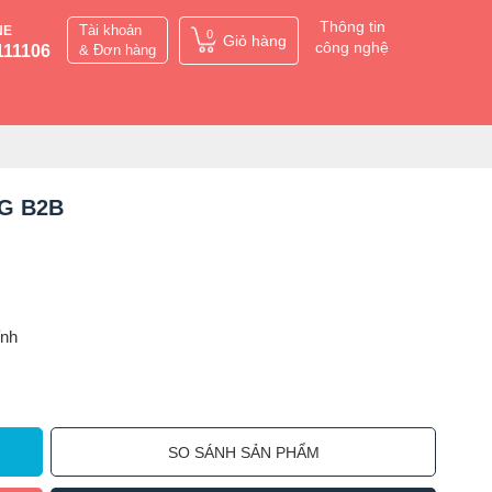
Thông tin
Tài khoản
NE
0
Giỏ hàng
công nghệ
111106
& Đơn hàng
6G B2B
ỉnh
SO SÁNH SẢN PHẨM