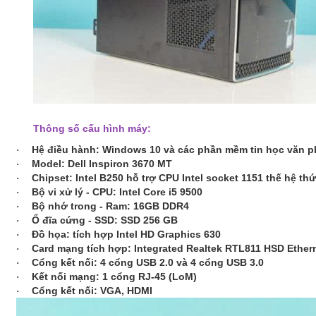
Thông số cấu hình máy:
Hệ điều hành: Windows 10 và các phần mềm tin học văn 
·
Model: Dell Inspiron 3670 MT
·
Chipset: Intel B250 hỗ trợ CPU Intel socket 1151 thế hệ thứ
·
Bộ vi xử lý - CPU:
Intel Core i5 9500
·
Bộ nhớ trong - Ram:
16GB DDR4
·
Ổ đĩa cứng - SSD:
SSD 256 GB
·
Đồ họa: tích hợp Intel HD Graphics 630
·
Card mạng tích hợp: Integrated Realtek RTL811 HSD Ether
·
Cổng kết nối: 4 cổng USB 2.0 và 4 cổng USB 3.0
·
Kết nối mạng: 1 cổng RJ-45 (LoM)
·
Cổng kết nối: VGA, HDMI
·