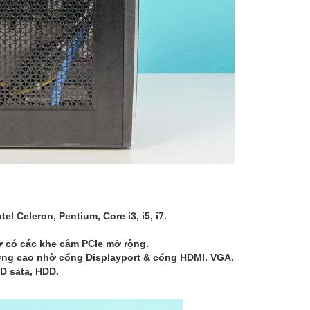
ntel Celeron, Pentium, Core i3, i5, i7.
̀ có các khe cắm PCIe mở rộng.
t lượng cao nhờ cổng Displayport & cổng HDMI. VGA.
SD sata, HDD.