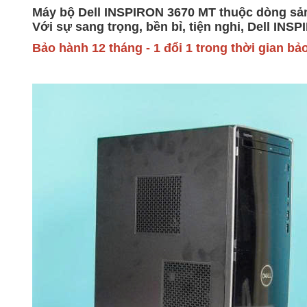
Máy bộ Dell INSPIRON 3670 MT thuộc dòng sản p
Với sự sang trọng, bền bỉ, tiện nghi, Dell IN
Bảo hành 12 tháng - 1 đổi 1 trong thời gian bảo