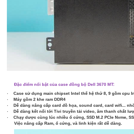
Đặc điểm nổi bật của case đồng bộ Dell 3670 MT:
Case sử dụng main chipset Intel thế hệ thứ 8, 9 gồm cpu I
·
Máy gồm 2 khe ram DDR4
·
Dễ dàng nâng cấp card đồ họa, sound card, card wifi... nhơ
·
Dễ dàng kết nối tới Tivi truyền tải video, âm thanh chấ
·
Chạy dược cùng lúc nhiều ổ cứng, SSD M.2 PCIe Nvme, S
·
Việc nâng cấp Ram, ổ cứng, và linh kiện rất dễ dàng.