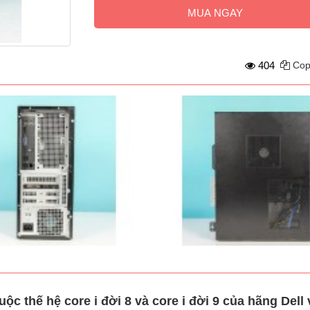
MUA NGAY
404
Cop
thế hệ core i đời 8 và core i đời 9 của hãng Dell v