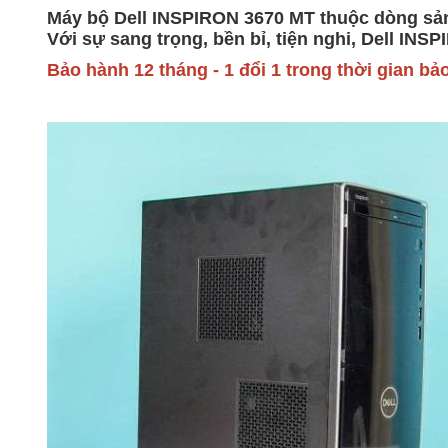
Máy bộ Dell INSPIRON 3670 MT thuộc dòng sản p
Với sự sang trọng, bền bỉ, tiện nghi, Dell IN
Bảo hành 12 tháng - 1 đổi 1 trong thời gian bảo