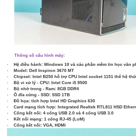
Thông số cấu hình máy:
Hệ điều hành: Windows 10 và các phần mềm tin học văn 
·
Model: Dell Inspiron 3670 MT
·
Chipset: Intel B250 hỗ trợ CPU Intel socket 1151 thế hệ thứ
·
Bộ vi xử lý - CPU:
Intel Core i5 9500
·
Bộ nhớ trong - Ram:
8GB DDR4
·
Ổ đĩa cứng - SSD:
SSD 1TB
·
Đồ họa: tích hợp Intel HD Graphics 630
·
Card mạng tích hợp: Integrated Realtek RTL811 HSD Ether
·
Cổng kết nối: 4 cổng USB 2.0 và 4 cổng USB 3.0
·
Kết nối mạng: 1 cổng RJ-45 (LoM)
·
Cổng kết nối: VGA, HDMI
·