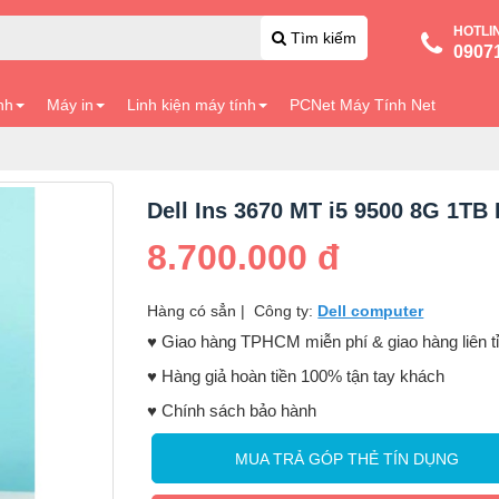
HOTLI
Tìm kiếm
0907
nh
Máy in
Linh kiện máy tính
PCNet Máy Tính Net
Dell Ins 3670 MT i5 9500 8G 1TB
8.700.000 đ
Hàng có sẳn
|
Công ty:
Dell computer
♥️ Giao hàng TPHCM miễn phí & giao hàng liên t
♥️ Hàng giả hoàn tiền 100% tận tay khách
♥️ Chính sách bảo hành
MUA TRẢ GÓP THẺ TÍN DỤNG