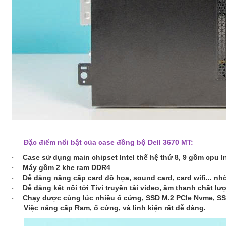
Đặc điểm nổi bật của case đồng bộ Dell 3670 MT:
Case sử dụng main chipset Intel thế hệ thứ 8, 9 gồm cpu I
·
Máy gồm 2 khe ram DDR4
·
Dễ dàng nâng cấp card đồ họa, sound card, card wifi... nhơ
·
Dễ dàng kết nối tới Tivi truyền tải video, âm thanh chấ
·
Chạy dược cùng lúc nhiều ổ cứng, SSD M.2 PCIe Nvme, S
·
Việc nâng cấp Ram, ổ cứng, và linh kiện rất dễ dàng.