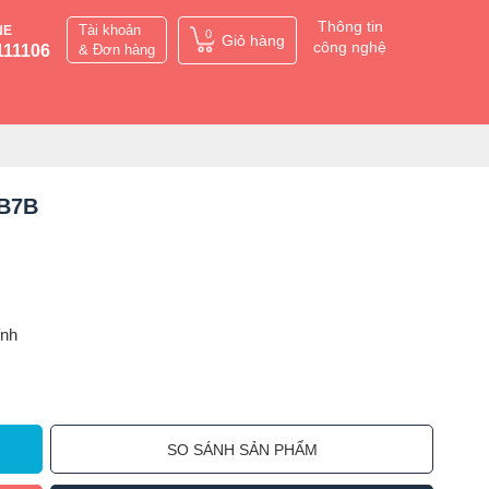
Thông tin
Tài khoản
NE
0
Giỏ hàng
công nghệ
111106
& Đơn hàng
 B7B
ỉnh
SO SÁNH SẢN PHẨM