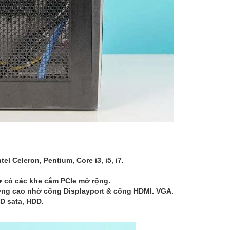
ntel Celeron, Pentium, Core i3, i5, i7.
̀ có các khe cắm PCIe mở rộng.
t lượng cao nhờ cổng Displayport & cổng HDMI. VGA.
SD sata, HDD.