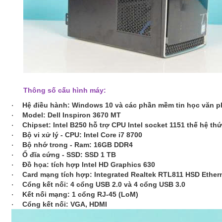
Thông số cấu hình máy:
Hệ điều hành: Windows 10 và các phần mềm tin học văn 
·
Model: Dell Inspiron 3670 MT
·
Chipset: Intel B250 hỗ trợ CPU Intel socket 1151 thế hệ thứ
·
Bộ vi xử lý - CPU:
Intel Core i7 8700
·
Bộ nhớ trong - Ram:
16GB DDR4
·
Ổ đĩa cứng - SSD:
SSD 1 TB
·
Đồ họa: tích hợp Intel HD Graphics 630
·
Card mạng tích hợp: Integrated Realtek RTL811 HSD Ether
·
Cổng kết nối: 4 cổng USB 2.0 và 4 cổng USB 3.0
·
Kết nối mạng: 1 cổng RJ-45 (LoM)
·
Cổng kết nối: VGA, HDMI
·