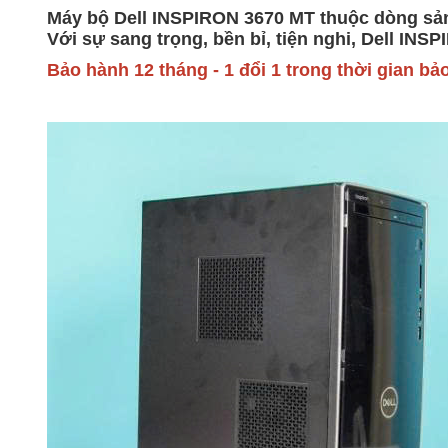
Máy bộ Dell INSPIRON 3670 MT thuộc dòng sản p
Với sự sang trọng, bền bỉ, tiện nghi, Dell IN
Bảo hành 12 tháng - 1 đổi 1 trong thời gian bảo