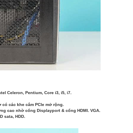
ntel Celeron, Pentium, Core i3, i5, i7.
̀ có các khe cắm PCIe mở rộng.
t lượng cao nhờ cổng Displayport & cổng HDMI. VGA.
SD sata, HDD.