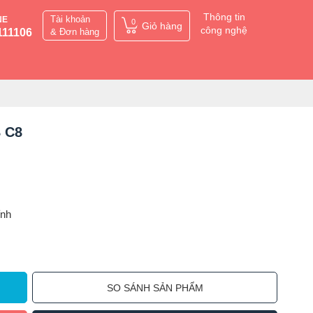
Thông tin
Tài khoản
NE
0
Giỏ hàng
công nghệ
111106
& Đơn hàng
B C8
ỉnh
SO SÁNH SẢN PHẨM