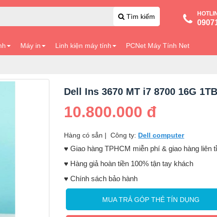
HOTLI
Tìm kiếm
0907
nh
Máy in
Linh kiện máy tính
PCNet Máy Tính Net
Dell Ins 3670 MT i7 8700 16G 1T
10.800.000 đ
Hàng có sẳn
|
Công ty:
Dell computer
♥️ Giao hàng TPHCM miễn phí & giao hàng liên t
♥️ Hàng giả hoàn tiền 100% tận tay khách
♥️ Chính sách bảo hành
MUA TRẢ GÓP THẺ TÍN DỤNG