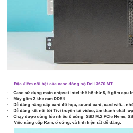
Đặc điểm nổi bật của case đồng bộ Dell 3670 MT:
Case sử dụng main chipset Intel thế hệ thứ 8, 9 gồm cpu I
·
Máy gồm 2 khe ram DDR4
·
Dễ dàng nâng cấp card đồ họa, sound card, card wifi... nhơ
·
Dễ dàng kết nối tới Tivi truyền tải video, âm thanh chấ
·
Chạy dược cùng lúc nhiều ổ cứng, SSD M.2 PCIe Nvme, S
·
Việc nâng cấp Ram, ổ cứng, và linh kiện rất dễ dàng.