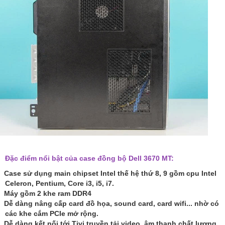
Đặc điểm nổi bật của case đồng bộ Dell 3670 MT:
Case sử dụng main chipset Intel thế hệ thứ 8, 9 gồm cpu Intel
Celeron, Pentium, Core i3, i5, i7.
Máy gồm 2 khe ram DDR4
Dễ dàng nâng cấp card đồ họa, sound card, card wifi... nhờ có
các khe cắm PCIe mở rộng.
Dễ dàng kết nối tới Tivi truyền tải video, âm thanh chất lượng