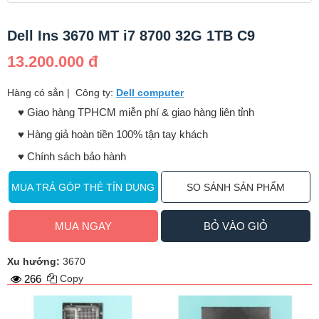
Dell Ins 3670 MT i7 8700 32G 1TB C9
13.200.000 đ
Hàng có sẳn
|
Công ty:
Dell computer
♥️ Giao hàng TPHCM miễn phí & giao hàng liên tỉnh
♥️ Hàng giả hoàn tiền 100% tận tay khách
♥️ Chính sách bảo hành
MUA TRẢ GÓP THẺ TÍN DỤNG
SO SÁNH SẢN PHẨM
MUA NGAY
BỎ VÀO GIỎ
Xu hướng:
3670
266
Copy