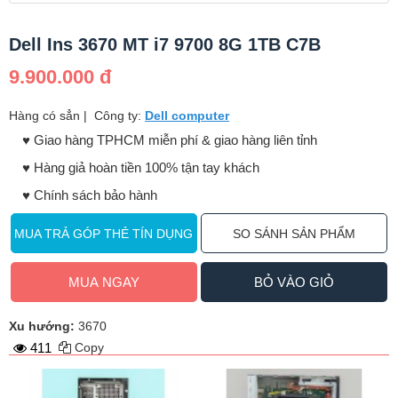
Dell Ins 3670 MT i7 9700 8G 1TB C7B
9.900.000 đ
Hàng có sẳn
|
Công ty:
Dell computer
♥️ Giao hàng TPHCM miễn phí & giao hàng liên tỉnh
♥️ Hàng giả hoàn tiền 100% tận tay khách
♥️ Chính sách bảo hành
MUA TRẢ GÓP THẺ TÍN DỤNG
SO SÁNH SẢN PHẨM
MUA NGAY
BỎ VÀO GIỎ
Xu hướng:
3670
411
Copy