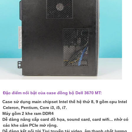
Đặc điểm nổi bật của case đồng bộ Dell 3670 MT:
Case sử dụng main chipset Intel thế hệ thứ 8, 9 gồm cpu Intel
Celeron, Pentium, Core i3, i5, i7.
Máy gồm 2 khe ram DDR4
Dễ dàng nâng cấp card đồ họa, sound card, card wifi... nhờ có
các khe cắm PCIe mở rộng.
Dễ dàng kết nối tới Tivi truyền tải video, âm thanh chất lượng