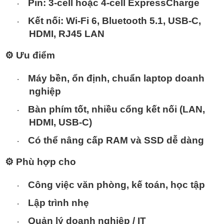
Pin:
3-cell hoặc 4-cell ExpressCharge
·
Kết nối:
Wi-Fi 6, Bluetooth 5.1, USB-C,
·
HDMI, RJ45 LAN
⚙️
Ưu điểm
Máy
bền, ổn định
, chuẩn laptop doanh
·
nghiệp
Bàn phím tốt, nhiều cổng kết nối
(LAN,
·
HDMI, USB-C)
Có thể nâng cấp RAM và SSD
dễ dàng
·
⚙️
Phù hợp cho
Công việc
văn phòng, kế toán, học tập
·
Lập trình nhẹ
·
Quản lý doanh nghiệp / IT
·