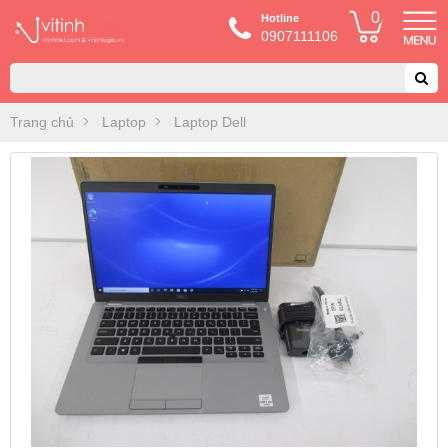
0
Hotline
0907111106
Trang chủ
Laptop
Laptop Dell