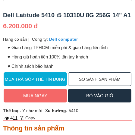
Dell Latitude 5410 i5 10310U 8G 256G 14" A1
6.200.000 đ
Hàng có sẳn
|
Công ty:
Dell computer
♥️ Giao hàng TPHCM miễn phí & giao hàng liên tỉnh
♥️ Hàng giả hoàn tiền 100% tận tay khách
♥️ Chính sách bảo hành
MUA TRẢ GÓP THẺ TÍN DỤNG
SO SÁNH SẢN PHẨM
MUA NGAY
BỎ VÀO GIỎ
Thể loại:
Y như mới
Xu hướng:
5410
411
Copy
Thông tin sản phẩm