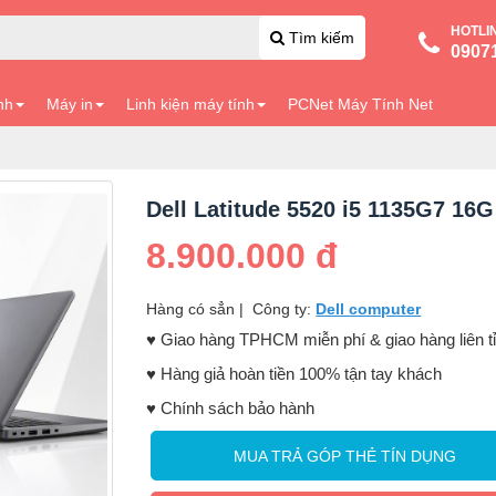
HOTLI
Tìm kiếm
0907
nh
Máy in
Linh kiện máy tính
PCNet Máy Tính Net
Dell Latitude 5520 i5 1135G7 16G
8.900.000 đ
Hàng có sẳn
|
Công ty:
Dell computer
♥️ Giao hàng TPHCM miễn phí & giao hàng liên t
♥️ Hàng giả hoàn tiền 100% tận tay khách
♥️ Chính sách bảo hành
MUA TRẢ GÓP THẺ TÍN DỤNG