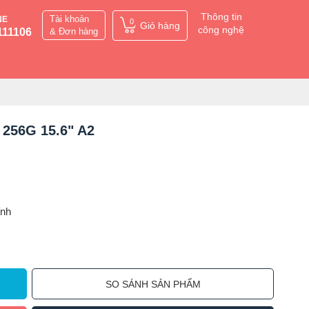
Thông tin
Tài khoản
NE
0
Giỏ hàng
công nghệ
111106
& Đơn hàng
 256G 15.6" A2
ỉnh
SO SÁNH SẢN PHẨM