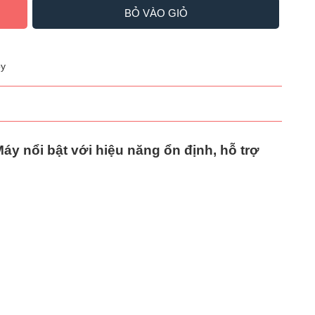
BỎ VÀO GIỎ
y
áy nổi bật với hiệu năng ổn định, hỗ trợ