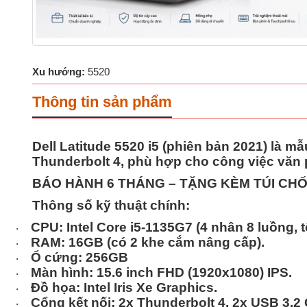
Xu hướng:
5520
Thông tin sản phẩm
Dell Latitude 5520 i5 (phiên bản 2021) là m
Thunderbolt 4, phù hợp cho công việc văn 
BÁO HÀNH 6 THÁNG – TẶNG KÈM TÚI CH
Thông số kỹ thuật chính:
CPU:
Intel Core i5-1135G7 (4 nhân 8 luồng, 
·
RAM:
16GB (có 2 khe cắm nâng cấp).
·
Ổ cứng:
256GB
·
Màn hình:
15.6 inch FHD (1920x1080) IPS.
·
Đồ họa:
Intel Iris Xe Graphics.
·
Cổng kết nối:
2x Thunderbolt 4, 2x USB 3.2 
·