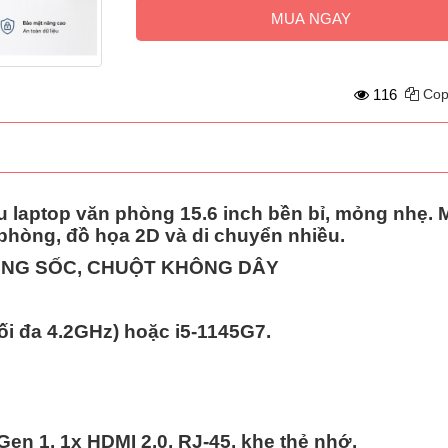
MUA NGAY
116
Cop
ẫu laptop văn phòng 15.6 inch bền bỉ, mỏng nhẹ. M
phòng, đồ họa 2D và di chuyển nhiều.
ỐNG SỐC, CHUỘT KHÔNG DÂY
tối đa 4.2GHz) hoặc i5-1145G7.
Gen 1, 1x HDMI 2.0, RJ-45, khe thẻ nhớ.