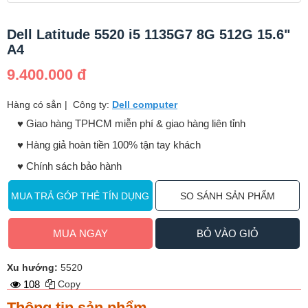
Dell Latitude 5520 i5 1135G7 8G 512G 15.6"
A4
9.400.000 đ
Hàng có sẳn
|
Công ty:
Dell computer
♥️ Giao hàng TPHCM miễn phí & giao hàng liên tỉnh
♥️ Hàng giả hoàn tiền 100% tận tay khách
♥️ Chính sách bảo hành
MUA TRẢ GÓP THẺ TÍN DỤNG
SO SÁNH SẢN PHẨM
MUA NGAY
BỎ VÀO GIỎ
Xu hướng:
5520
108
Copy
Thông tin sản phẩm