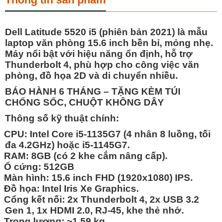
Dell Latitude 5520 i5 (phiên bản 2021) là mẫu
laptop văn phòng 15.6 inch bền bỉ, mỏng nhẹ.
Máy nổi bật với hiệu năng ổn định, hỗ trợ
Thunderbolt 4, phù hợp cho công việc văn
phòng, đồ họa 2D và di chuyển nhiều.
BÁO HÀNH 6 THÁNG – TẶNG KÈM TÚI
CHỐNG SỐC, CHUỘT KHÔNG DÂY
Thông số kỹ thuật chính:
CPU:
Intel Core i5-1135G7 (4 nhân 8 luồng, tối
đa 4.2GHz) hoặc i5-1145G7.
RAM:
8GB (có 2 khe cắm nâng cấp).
Ổ cứng:
512GB
Màn hình:
15.6 inch FHD (1920x1080) IPS.
Đồ họa:
Intel Iris Xe Graphics.
Cổng kết nối:
2x Thunderbolt 4, 2x USB 3.2
Gen 1, 1x HDMI 2.0, RJ-45, khe thẻ nhớ.
Trọng lượng:
~1.59 kg.