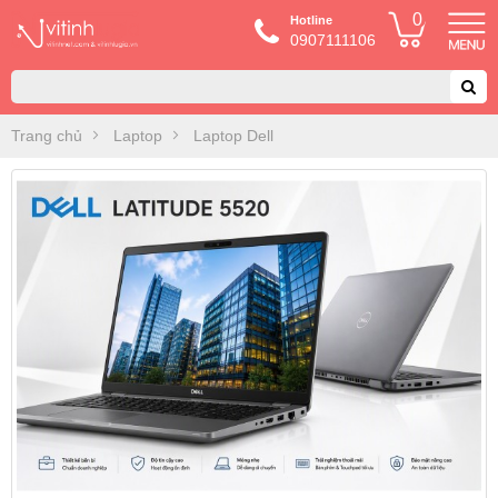
0
Hotline
0907111106
Trang chủ
Laptop
Laptop Dell