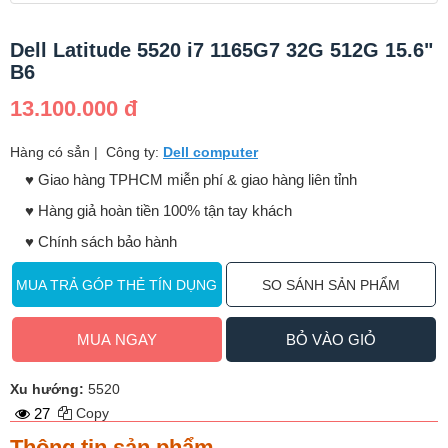
Dell Latitude 5520 i7 1165G7 32G 512G 15.6"
B6
13.100.000 đ
Hàng có sẳn
|
Công ty:
Dell computer
♥️ Giao hàng TPHCM miễn phí & giao hàng liên tỉnh
♥️ Hàng giả hoàn tiền 100% tận tay khách
♥️ Chính sách bảo hành
MUA TRẢ GÓP THẺ TÍN DỤNG
SO SÁNH SẢN PHẨM
MUA NGAY
BỎ VÀO GIỎ
Xu hướng:
5520
27
Copy
Thông tin sản phẩm