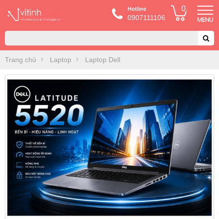
0
Hotline
0907111106
Trang chủ
Laptop
Laptop Dell