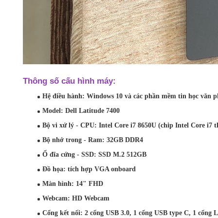
Thông số cấu hình máy:
Hệ điều hành: Windows 10 và các phần mềm tin học văn p
Model: Dell Latitude 7400
Bộ vi xử lý - CPU:
Intel Core i7 8650U (chip Intel Core i7 t
Bộ nhớ trong - Ram:
32GB DDR4
Ổ đĩa cứng - SSD:
SSD M.2 512GB
Đồ họa: tích hợp VGA onboard
Màn hình: 14" FHD
Webcam: HD Webcam
Cổng kết nối: 2 cổng USB 3.0, 1 cổng USB type C, 1 cổn