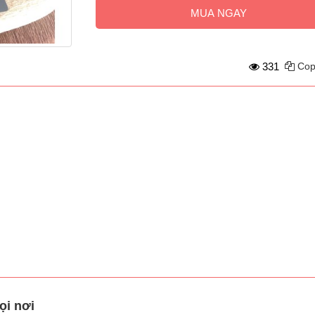
MUA NGAY
331
Cop
ọi nơi