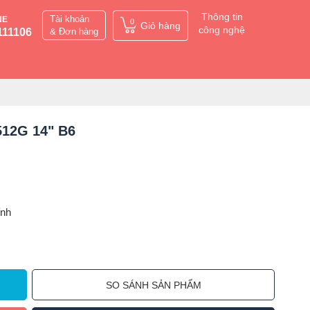
Thông tin
Tài khoản
NE
0
Giỏ hàng
công nghệ
111106
& Đơn hàng
 512G 14" B6
ỉnh
SO SÁNH SẢN PHẨM