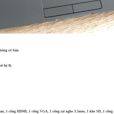
hòng cơ bản
hế hệ 8)
g Lan, 1 cổng HDMI, 1 cổng VGA, 1 cổng tai nghe 3.5mm, 1 khe SD, 1 cổng s