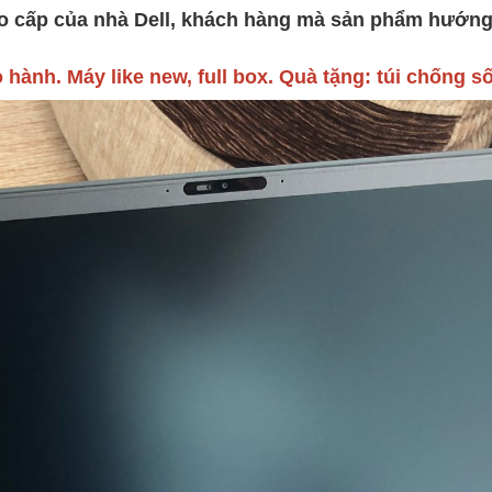
 cấp của nhà Dell, khách hàng mà sản phẩm hướng 
hành. Máy like new, full box. Quà tặng: túi chống sô