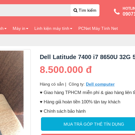
HOTLI
Tìm kiếm
0907
nh
Máy in
Linh kiện máy tính
PCNet Máy Tính Net
Dell Latitude 7400 i7 8650U 32G
8.500.000 đ
Hàng có sẳn
|
Công ty:
Dell computer
♥️ Giao hàng TPHCM miễn phí & giao hàng liên t
♥️ Hàng giả hoàn tiền 100% tận tay khách
♥️ Chính sách bảo hành
MUA TRẢ GÓP THẺ TÍN DỤNG