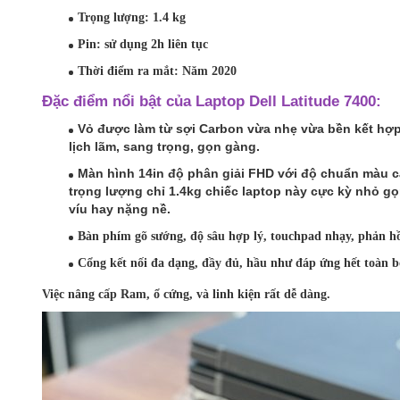
Trọng lượng: 1.4 kg
Pin: sử dụng 2h liên tục
Thời điểm ra mắt: Năm 2020
Đặc điểm nổi bật của Laptop Dell Latitude 7400:
Vỏ được làm từ sợi Carbon vừa nhẹ vừa bền kết
lịch lãm, sang trọng, gọn gàng.
Màn hình 14in độ phân giải FHD với độ chuẩn màu c
trọng lượng chỉ 1.4kg chiếc laptop này cực kỳ nhỏ g
víu hay nặng nề.
Bàn phím gõ sướng, độ sâu hợp lý, touchpad nhạy, phản hô
Cổng kết nối đa dạng, đầy đủ, hầu như đáp ứng hết toàn bô
Việc nâng cấp Ram, ổ cứng, và linh kiện rất dễ dàng.