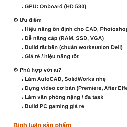
GPU:
Onboard (HD 530)
⚙️
Ưu điểm
Hiệu năng ổn định
cho CAD, Photoshop
Dễ nâng cấp
(RAM, SSD, VGA)
Build rất bền
(chuẩn workstation Dell)
Giá rẻ / hiệu năng tốt
⚙️
Phù hợp với ai?
Làm
AutoCAD, SolidWorks nhẹ
Dựng video cơ bản (Premiere, After Eff
Làm văn phòng nặng / đa task
Build PC gaming giá rẻ
Bình luận sản phẩm