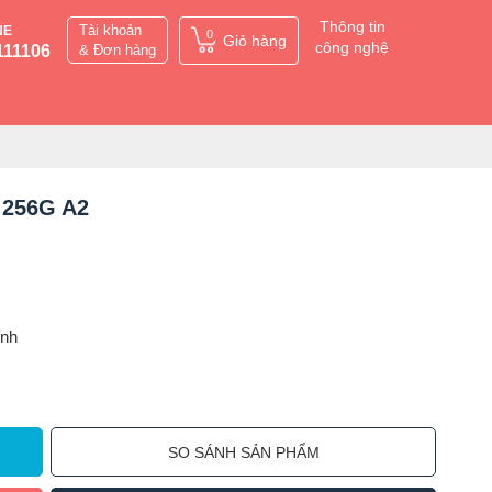
Thông tin
Tài khoản
NE
0
Giỏ hàng
công nghệ
111106
& Đơn hàng
G 256G A2
ỉnh
SO SÁNH SẢN PHẨM