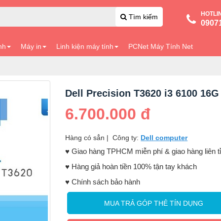
HOTLI
Tìm kiếm
0907
nh
Máy in
Linh kiện máy tính
PCNet Máy Tính Net
Dell Precision T3620 i3 6100 16
6.700.000 đ
Hàng có sẳn
|
Công ty:
Dell computer
♥️ Giao hàng TPHCM miễn phí & giao hàng liên t
♥️ Hàng giả hoàn tiền 100% tận tay khách
♥️ Chính sách bảo hành
MUA TRẢ GÓP THẺ TÍN DỤNG