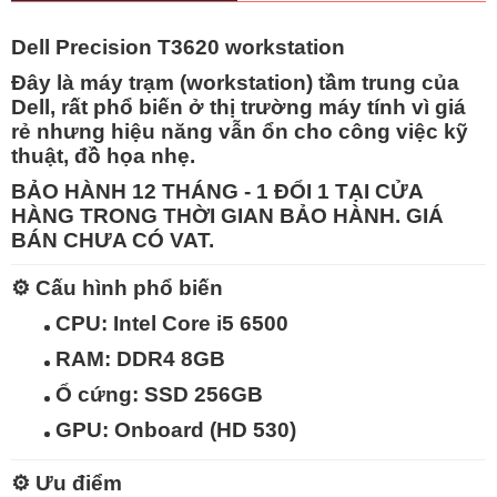
Dell Precision T3620 workstation
Đây là
máy trạm (workstation) tầm trung
của
Dell, rất phổ biến ở thị trường máy tính vì giá
rẻ nhưng hiệu năng vẫn ổn cho công việc kỹ
thuật, đồ họa nhẹ.
BẢO HÀNH 12 THÁNG - 1 ĐỔI 1 TẠI CỬA
HÀNG TRONG THỜI GIAN BẢO HÀNH. GIÁ
BÁN CHƯA CÓ VAT.
⚙️
Cấu hình phổ biến
CPU:
Intel Core i5 6500
RAM:
DDR4 8GB
Ổ cứng:
SSD 256GB
GPU:
Onboard (HD 530)
⚙️
Ưu điểm