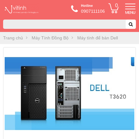
0
Hotline
0907111106
Trang chủ
Máy Tính Đồng Bộ
Máy tính để bàn Dell