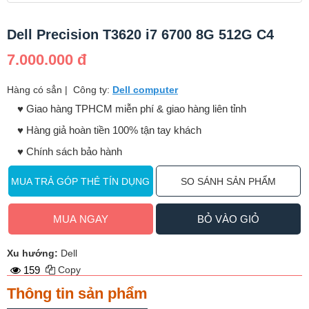
Dell Precision T3620 i7 6700 8G 512G C4
7.000.000 đ
Hàng có sẳn
|
Công ty:
Dell computer
♥️ Giao hàng TPHCM miễn phí & giao hàng liên tỉnh
♥️ Hàng giả hoàn tiền 100% tận tay khách
♥️ Chính sách bảo hành
MUA TRẢ GÓP THẺ TÍN DỤNG
SO SÁNH SẢN PHẨM
MUA NGAY
BỎ VÀO GIỎ
Xu hướng:
Dell
159
Copy
Thông tin sản phẩm