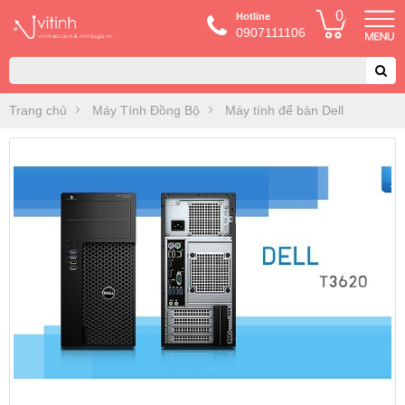
0
Hotline
0907111106
Trang chủ
Máy Tính Đồng Bộ
Máy tính để bàn Dell