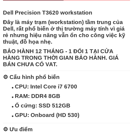
Dell Precision T3620 workstation
Đây là
máy trạm (workstation) tầm trung
của
Dell, rất phổ biến ở thị trường máy tính vì giá
rẻ nhưng hiệu năng vẫn ổn cho công việc kỹ
thuật, đồ họa nhẹ.
BẢO HÀNH 12 THÁNG - 1 ĐỔI 1 TẠI CỬA
HÀNG TRONG THỜI GIAN BẢO HÀNH. GIÁ
BÁN CHƯA CÓ VAT.
⚙️
Cấu hình phổ biến
CPU:
Intel Core i7 6700
RAM:
DDR4 8GB
Ổ cứng:
SSD 512GB
GPU:
Onboard (HD 530)
⚙️
Ưu điểm