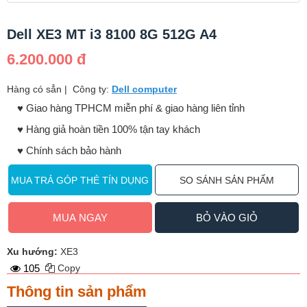
Dell XE3 MT i3 8100 8G 512G A4
6.200.000 đ
Hàng có sẳn
|
Công ty:
Dell computer
♥️ Giao hàng TPHCM miễn phí & giao hàng liên tỉnh
♥️ Hàng giả hoàn tiền 100% tận tay khách
♥️ Chính sách bảo hành
MUA TRẢ GÓP THẺ TÍN DỤNG
SO SÁNH SẢN PHẨM
MUA NGAY
BỎ VÀO GIỎ
Xu hướng:
XE3
105
Copy
Thông tin sản phẩm