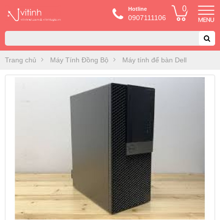
0
Hotline
0907111106
Trang chủ
Máy Tính Đồng Bộ
Máy tính để bàn Dell