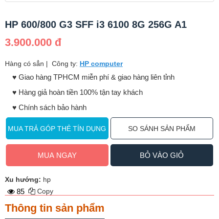
HP 600/800 G3 SFF i3 6100 8G 256G A1
3.900.000 đ
Hàng có sẳn
|
Công ty:
HP computer
♥️ Giao hàng TPHCM miễn phí & giao hàng liên tỉnh
♥️ Hàng giả hoàn tiền 100% tận tay khách
♥️ Chính sách bảo hành
MUA TRẢ GÓP THẺ TÍN DỤNG
SO SÁNH SẢN PHẨM
MUA NGAY
BỎ VÀO GIỎ
Xu hướng:
hp
85
Copy
Thông tin sản phẩm