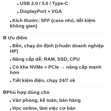
USB 2.0 / 3.0 / Type-C
DisplayPort + VGA
Kích thước:
SFF (case nhỏ, tiết kiệm
không gian)
⚙️
Ưu điểm
Bền, chạy ổn định (chuẩn doanh nghiệp
HP)
Nâng cấp dễ: RAM, SSD, CPU
Có khe
NVMe + PCIe
→ nâng cấp mạnh
hơn
Tiết kiệm điện, chạy 24/7 ok
⚙️
Phù hợp dùng cho
Văn phòng, kế toán, bán hàng
Học online, làm việc cơ bản