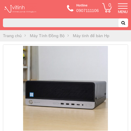
0
Hotline
0907111106
Trang chủ
Máy Tính Đồng Bộ
Máy tính để bàn Hp