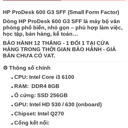
HP ProDesk 600 G3 SFF (Small Form Factor)
Dòng
HP ProDesk 600 G3 SFF
là máy bộ văn
phòng phổ biến, nhỏ gọn – phù hợp làm việc,
học tập, bán hàng, kế toán…
BẢO HÀNH 12 THÁNG - 1 ĐỔI 1 TẠI CỬA
HÀNG TRONG THỜI GIAN BẢO HÀNH - GIÁ
BÁN CHƯA CÓ VAT.
⚙️
Thông số chính
CPU:
Intel Core i3 6100
RAM:
DDR4 8GB
Ổ cứng:
SSD 256GB
GPU:
Intel HD 530 / 630 (onboard)
Chipset:
Intel Q270
Cổng kết nối: