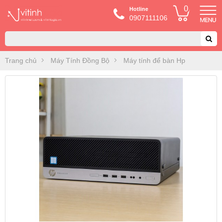
0
Hotline
0907111106
Trang chủ
Máy Tính Đồng Bộ
Máy tính để bàn Hp