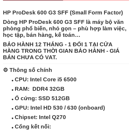
HP ProDesk 600 G3 SFF (Small Form Factor)
Dòng
HP ProDesk 600 G3 SFF
là máy bộ văn
phòng phổ biến, nhỏ gọn – phù hợp làm việc,
học tập, bán hàng, kế toán…
BẢO HÀNH 12 THÁNG - 1 ĐỔI 1 TẠI CỬA
HÀNG TRONG THỜI GIAN BẢO HÀNH - GIÁ
BÁN CHƯA CÓ VAT.
⚙️
Thông số chính
CPU:
Intel Core i5 6500
RAM:
DDR4 32GB
Ổ cứng:
SSD 512GB
GPU:
Intel HD 530 / 630 (onboard)
Chipset:
Intel Q270
Cổng kết nối: