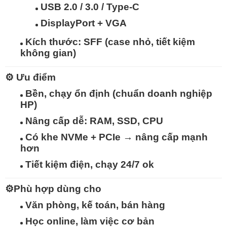
USB 2.0 / 3.0 / Type-C
DisplayPort + VGA
Kích thước:
SFF (case nhỏ, tiết kiệm
không gian)
⚙️
Ưu điểm
Bền, chạy ổn định (chuẩn doanh nghiệp
HP)
Nâng cấp dễ: RAM, SSD, CPU
Có khe
NVMe + PCIe
→ nâng cấp mạnh
hơn
Tiết kiệm điện, chạy 24/7 ok
⚙️
Phù hợp dùng cho
Văn phòng, kế toán, bán hàng
Học online, làm việc cơ bản