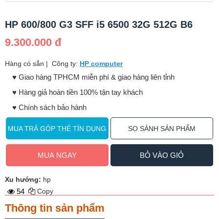
HP 600/800 G3 SFF i5 6500 32G 512G B6
9.300.000 đ
Hàng có sẳn
|
Công ty:
HP computer
♥️ Giao hàng TPHCM miễn phí & giao hàng liên tỉnh
♥️ Hàng giả hoàn tiền 100% tận tay khách
♥️ Chính sách bảo hành
MUA TRẢ GÓP THẺ TÍN DỤNG
SO SÁNH SẢN PHẨM
MUA NGAY
BỎ VÀO GIỎ
Xu hướng:
hp
54
Copy
Thông tin sản phẩm