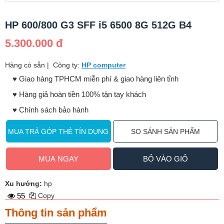
HP 600/800 G3 SFF i5 6500 8G 512G B4
5.300.000 đ
Hàng có sẳn
|
Công ty:
HP computer
♥️ Giao hàng TPHCM miễn phí & giao hàng liên tỉnh
♥️ Hàng giả hoàn tiền 100% tận tay khách
♥️ Chính sách bảo hành
MUA TRẢ GÓP THẺ TÍN DỤNG
SO SÁNH SẢN PHẨM
MUA NGAY
BỎ VÀO GIỎ
Xu hướng:
hp
55
Copy
Thông tin sản phẩm