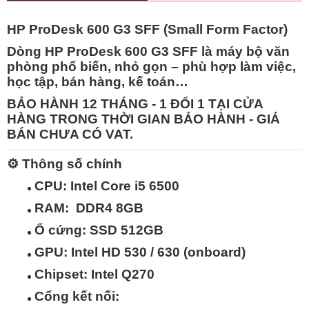
HP ProDesk 600 G3 SFF (Small Form Factor)
Dòng
HP ProDesk 600 G3 SFF
là máy bộ văn
phòng phổ biến, nhỏ gọn – phù hợp làm việc,
học tập, bán hàng, kế toán…
BẢO HÀNH 12 THÁNG - 1 ĐỔI 1 TẠI CỬA
HÀNG TRONG THỜI GIAN BẢO HÀNH - GIÁ
BÁN CHƯA CÓ VAT.
⚙️
Thông số chính
CPU:
Intel Core i5 6500
RAM:
DDR4 8GB
Ổ cứng:
SSD 512GB
GPU:
Intel HD 530 / 630 (onboard)
Chipset:
Intel Q270
Cổng kết nối: