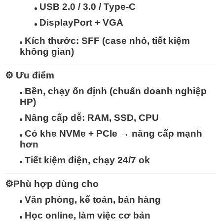
USB 2.0 / 3.0 / Type-C
DisplayPort + VGA
Kích thước:
SFF (case nhỏ, tiết kiệm
không gian)
⚙️
Ưu điểm
Bền, chạy ổn định (chuẩn doanh nghiệp
HP)
Nâng cấp dễ: RAM, SSD, CPU
Có khe
NVMe + PCIe
→ nâng cấp mạnh
hơn
Tiết kiệm điện, chạy 24/7 ok
⚙️
Phù hợp dùng cho
Văn phòng, kế toán, bán hàng
Học online, làm việc cơ bản