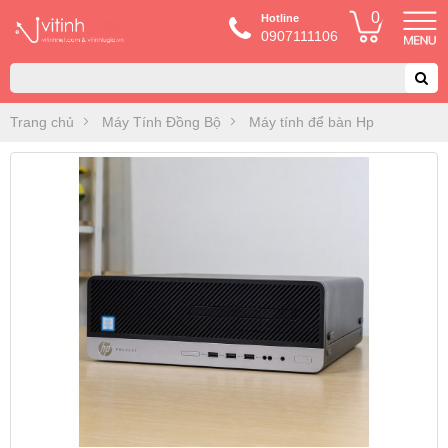
0
Hotline
0907111106
Trang chủ
Máy Tính Đồng Bộ
Máy tính để bàn Hp