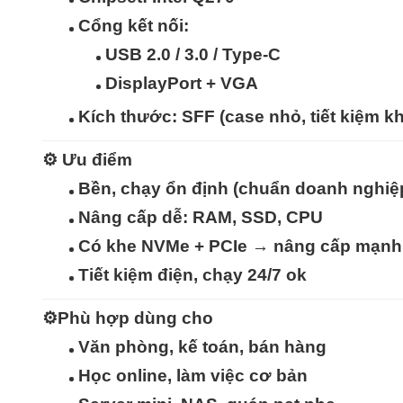
Cổng kết nối:
USB 2.0 / 3.0 / Type-C
DisplayPort + VGA
Kích thước:
SFF (case nhỏ, tiết kiệm k
⚙️
Ưu điểm
Bền, chạy ổn định (chuẩn doanh nghiệ
Nâng cấp dễ: RAM, SSD, CPU
Có khe
NVMe + PCIe
→ nâng cấp mạnh
Tiết kiệm điện, chạy 24/7 ok
⚙️
Phù hợp dùng cho
Văn phòng, kế toán, bán hàng
Học online, làm việc cơ bản