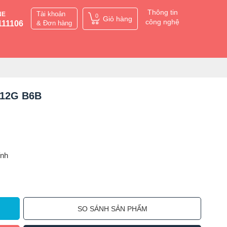
Thông tin
Tài khoản
NE
0
Giỏ hàng
công nghệ
111106
& Đơn hàng
512G B6B
ỉnh
SO SÁNH SẢN PHẨM