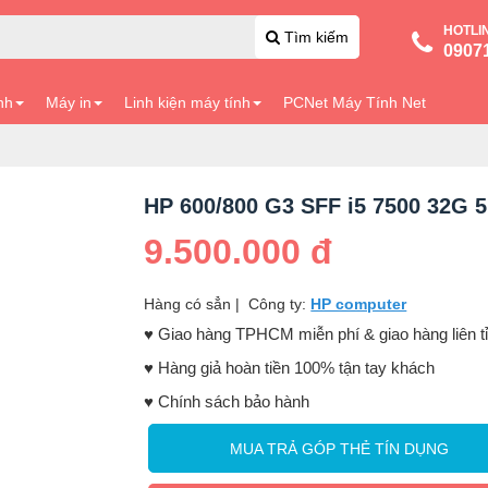
HOTLI
Tìm kiếm
0907
nh
Máy in
Linh kiện máy tính
PCNet Máy Tính Net
HP 600/800 G3 SFF i5 7500 32G 
9.500.000 đ
Hàng có sẳn
|
Công ty:
HP computer
♥️ Giao hàng TPHCM miễn phí & giao hàng liên t
♥️ Hàng giả hoàn tiền 100% tận tay khách
♥️ Chính sách bảo hành
MUA TRẢ GÓP THẺ TÍN DỤNG