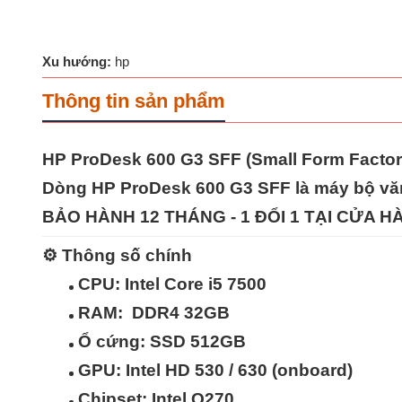
Xu hướng:
hp
Thông tin sản phẩm
HP ProDesk 600 G3 SFF (Small Form Factor
Dòng
HP ProDesk 600 G3 SFF
là máy bộ vă
BẢO HÀNH 12 THÁNG - 1 ĐỔI 1 TẠI CỬA 
⚙️
Thông số chính
CPU:
Intel Core i5 7500
RAM:
DDR4 32GB
Ổ cứng:
SSD 512GB
GPU:
Intel HD 530 / 630 (onboard)
Chipset:
Intel Q270