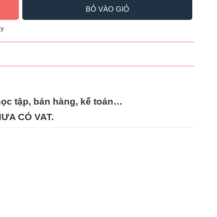
BỎ VÀO GIỎ
y
học tập, bán hàng, kế toán…
HƯA CÓ VAT.