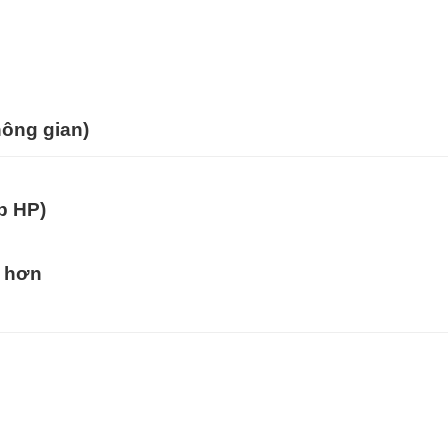
hông gian)
p HP)
 hơn