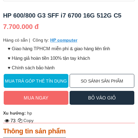
HP 600/800 G3 SFF i7 6700 16G 512G C5
7.700.000 đ
Hàng có sẳn
|
Công ty:
HP computer
♥️ Giao hàng TPHCM miễn phí & giao hàng liên tỉnh
♥️ Hàng giả hoàn tiền 100% tận tay khách
♥️ Chính sách bảo hành
MUA TRẢ GÓP THẺ TÍN DỤNG
SO SÁNH SẢN PHẨM
MUA NGAY
BỎ VÀO GIỎ
Xu hướng:
hp
73
Copy
Thông tin sản phẩm