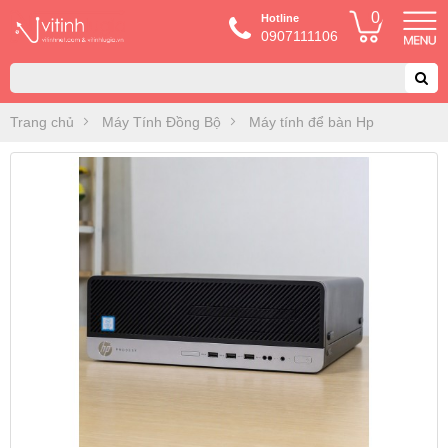
0
Hotline
0907111106
Trang chủ
Máy Tính Đồng Bộ
Máy tính để bàn Hp