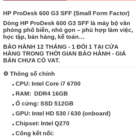
HP ProDesk 600 G3 SFF (Small Form Factor)
Dòng
HP ProDesk 600 G3 SFF
là máy bộ văn
phòng phổ biến, nhỏ gọn – phù hợp làm việc,
học tập, bán hàng, kế toán…
BẢO HÀNH 12 THÁNG - 1 ĐỔI 1 TẠI CỬA
HÀNG TRONG THỜI GIAN BẢO HÀNH - GIÁ
BÁN CHƯA CÓ VAT.
⚙️
Thông số chính
CPU:
Intel Core i7 6700
RAM:
DDR4 16GB
Ổ cứng:
SSD 512GB
GPU:
Intel HD 530 / 630 (onboard)
Chipset:
Intel Q270
Cổng kết nối: