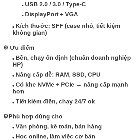
USB 2.0 / 3.0 / Type-C
DisplayPort + VGA
Kích thước:
SFF (case nhỏ, tiết kiệm
không gian)
⚙️
Ưu điểm
Bền, chạy ổn định (chuẩn doanh nghiệp
HP)
Nâng cấp dễ: RAM, SSD, CPU
Có khe
NVMe + PCIe
→ nâng cấp mạnh
hơn
Tiết kiệm điện, chạy 24/7 ok
⚙️
Phù hợp dùng cho
Văn phòng, kế toán, bán hàng
Học online, làm việc cơ bản