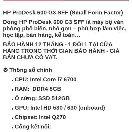
HP ProDesk 600 G3 SFF (Small Form Factor)
Dòng
HP ProDesk 600 G3 SFF
là máy bộ văn
phòng phổ biến, nhỏ gọn – phù hợp làm việc,
học tập, bán hàng, kế toán…
BẢO HÀNH 12 THÁNG - 1 ĐỔI 1 TẠI CỬA
HÀNG TRONG THỜI GIAN BẢO HÀNH - GIÁ
BÁN CHƯA CÓ VAT.
⚙️
Thông số chính
CPU:
Intel Core i7 6700
RAM:
DDR4 8GB
Ổ cứng:
SSD 512GB
GPU:
Intel HD 530 / 630 (onboard)
Chipset:
Intel Q270
Cổng kết nối: