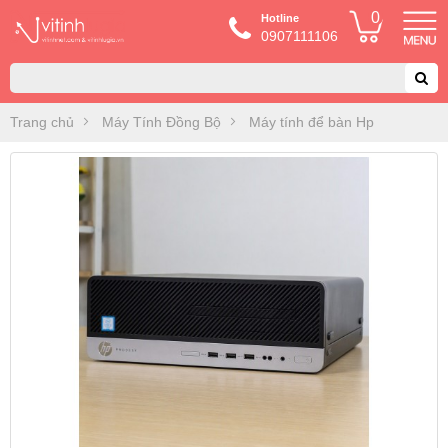
0
Hotline
0907111106
Trang chủ
Máy Tính Đồng Bộ
Máy tính để bàn Hp