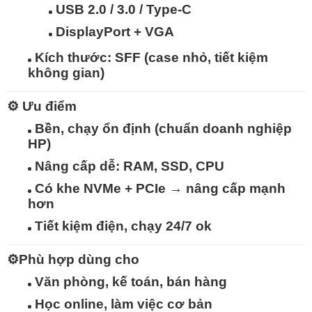
USB 2.0 / 3.0 / Type-C
DisplayPort + VGA
Kích thước:
SFF (case nhỏ, tiết kiệm
không gian)
⚙️
Ưu điểm
Bền, chạy ổn định (chuẩn doanh nghiệp
HP)
Nâng cấp dễ: RAM, SSD, CPU
Có khe
NVMe + PCIe
→ nâng cấp mạnh
hơn
Tiết kiệm điện, chạy 24/7 ok
⚙️
Phù hợp dùng cho
Văn phòng, kế toán, bán hàng
Học online, làm việc cơ bản