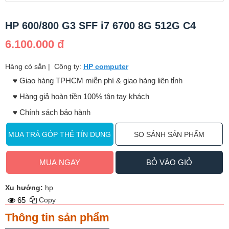
HP 600/800 G3 SFF i7 6700 8G 512G C4
6.100.000 đ
Hàng có sẳn
|
Công ty:
HP computer
♥️ Giao hàng TPHCM miễn phí & giao hàng liên tỉnh
♥️ Hàng giả hoàn tiền 100% tận tay khách
♥️ Chính sách bảo hành
MUA TRẢ GÓP THẺ TÍN DỤNG
SO SÁNH SẢN PHẨM
MUA NGAY
BỎ VÀO GIỎ
Xu hướng:
hp
65
Copy
Thông tin sản phẩm