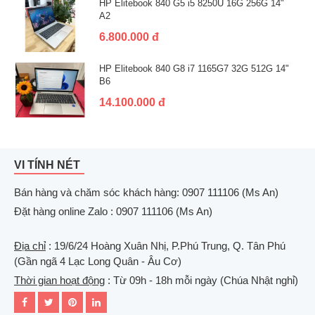
HP Elitebook 840 G5 i5 8250U 16G 256G 14"
A2
6.800.000 đ
HP Elitebook 840 G8 i7 1165G7 32G 512G 14"
B6
14.100.000 đ
VI TÍNH NÉT
Bán hàng và chăm sóc khách hàng: 0907 111106 (Ms An)
Đặt hàng online Zalo : 0907 111106 (Ms An)
Địa chỉ
: 19/6/24 Hoàng Xuân Nhị, P.Phú Trung, Q. Tân Phú
(Gần ngã 4 Lạc Long Quân - Âu Cơ)
Thời gian hoạt động
: Từ 09h - 18h mỗi ngày (Chúa Nhật nghỉ)