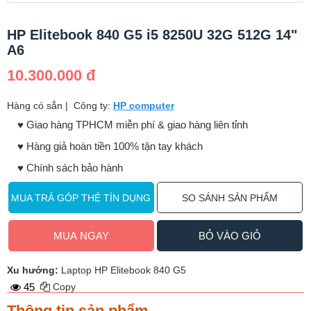
HP Elitebook 840 G5 i5 8250U 32G 512G 14"
A6
10.300.000 đ
Hàng có sẳn
|
Công ty:
HP computer
♥️ Giao hàng TPHCM miễn phí & giao hàng liên tỉnh
♥️ Hàng giả hoàn tiền 100% tận tay khách
♥️ Chính sách bảo hành
MUA TRẢ GÓP THẺ TÍN DỤNG
SO SÁNH SẢN PHẨM
MUA NGAY
BỎ VÀO GIỎ
Xu hướng:
Laptop HP Elitebook 840 G5
45
Copy
Thông tin sản phẩm