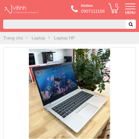
0
Hotline
0907111106
Trang chủ
Laptop
Laptop HP