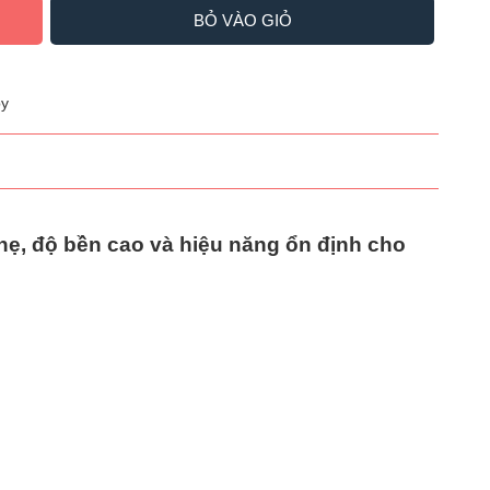
BỎ VÀO GIỎ
y
hẹ, độ bền cao và hiệu năng ổn định cho