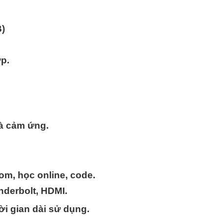
B)
p.
à cảm ứng.
om, học online, code.
nderbolt, HDMI.
ời gian dài sử dụng.