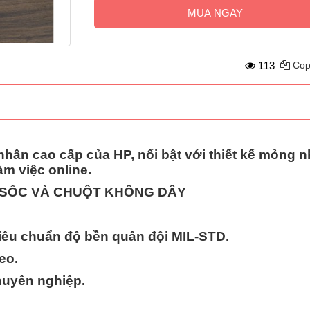
MUA NGAY
113
Cop
hân cao cấp của HP, nổi bật với thiết kế mỏng n
àm việc online.
 SỐC VÀ CHUỘT KHÔNG DÂY
iêu chuẩn độ bền quân đội MIL-STD.
eo.
huyên nghiệp.