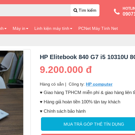
HOTLI
Tìm kiếm
0907
nh
Máy in
Linh kiện máy tính
PCNet Máy Tính Net
HP Elitebook 840 G7 i5 10310U 8
9.200.000 đ
Hàng có sẳn
|
Công ty:
HP computer
♥️ Giao hàng TPHCM miễn phí & giao hàng liên t
♥️ Hàng giả hoàn tiền 100% tận tay khách
♥️ Chính sách bảo hành
MUA TRẢ GÓP THẺ TÍN DỤNG