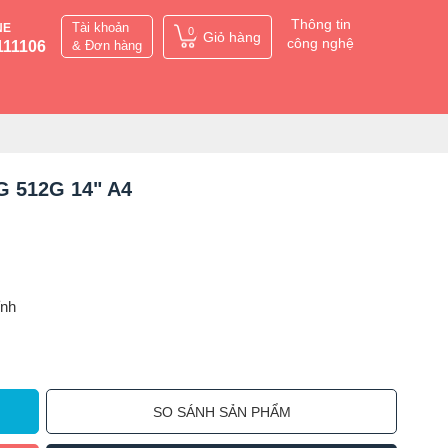
Thông tin
Tài khoản
NE
0
Giỏ hàng
công nghệ
111106
& Đơn hàng
G 512G 14" A4
ỉnh
SO SÁNH SẢN PHẨM