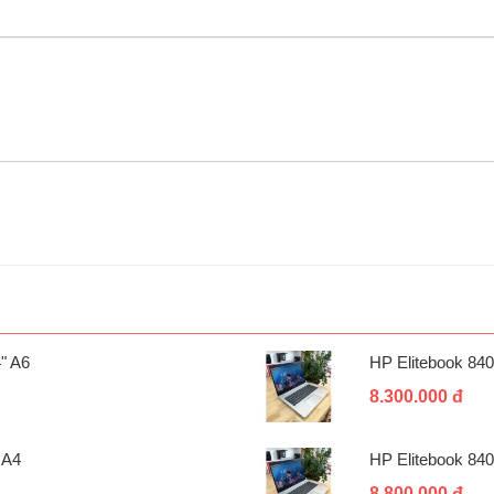
" A6
HP Elitebook 84
8.300.000 đ
 A4
HP Elitebook 84
8.800.000 đ