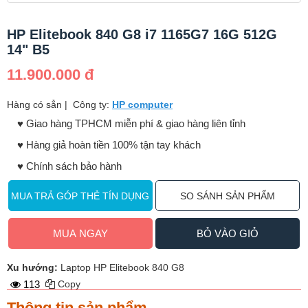
HP Elitebook 840 G8 i7 1165G7 16G 512G
14" B5
11.900.000 đ
Hàng có sẳn
|
Công ty:
HP computer
♥️ Giao hàng TPHCM miễn phí & giao hàng liên tỉnh
♥️ Hàng giả hoàn tiền 100% tận tay khách
♥️ Chính sách bảo hành
MUA TRẢ GÓP THẺ TÍN DỤNG
SO SÁNH SẢN PHẨM
MUA NGAY
BỎ VÀO GIỎ
Xu hướng:
Laptop HP Elitebook 840 G8
113
Copy
Thông tin sản phẩm