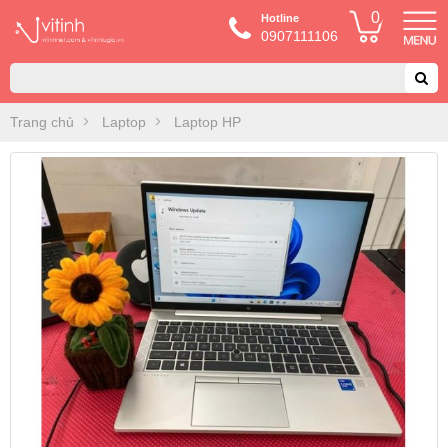
0
Hotline
0907111106
Trang chủ
Laptop
Laptop HP