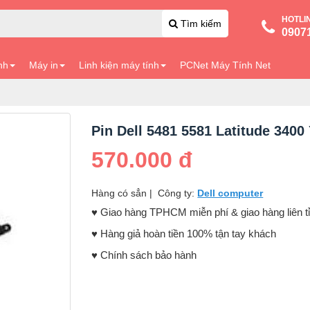
HOTLI
Tìm kiếm
0907
nh
Máy in
Linh kiện máy tính
PCNet Máy Tính Net
Pin Dell 5481 5581 Latitude 34
570.000 đ
Hàng có sẳn
|
Công ty:
Dell computer
♥️ Giao hàng TPHCM miễn phí & giao hàng liên t
♥️ Hàng giả hoàn tiền 100% tận tay khách
♥️ Chính sách bảo hành