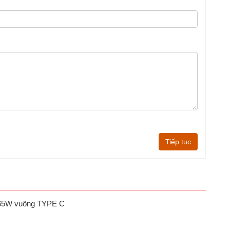
Tiếp tục
 65W vuông TYPE C