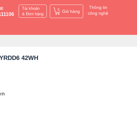
Thông tin
Tài khoản
NE
0
Giỏ hàng
công nghệ
111106
& Đơn hàng
00 YRDD6 42WH
ỉnh