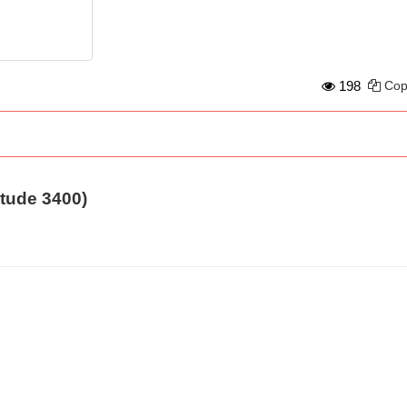
198
Cop
itude 3400)