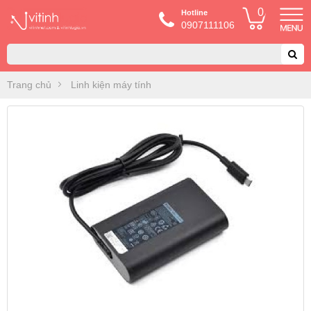
0
Hotline
0907111106
Trang chủ
Linh kiện máy tính