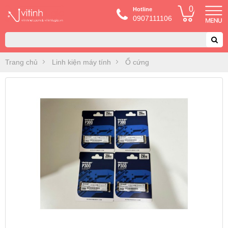
0
Hotline
0907111106
Trang chủ
Linh kiện máy tính
Ổ cứng