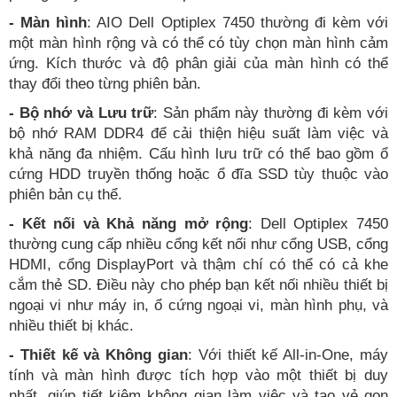
- Màn hình
: AIO Dell Optiplex 7450 thường đi kèm với
một màn hình rộng và có thể có tùy chọn màn hình cảm
ứng. Kích thước và độ phân giải của màn hình có thể
thay đổi theo từng phiên bản.
- Bộ nhớ và Lưu trữ
: Sản phẩm này thường đi kèm với
bộ nhớ RAM DDR4 để cải thiện hiệu suất làm việc và
khả năng đa nhiệm. Cấu hình lưu trữ có thể bao gồm ổ
cứng HDD truyền thống hoặc ổ đĩa SSD tùy thuộc vào
phiên bản cụ thể.
- Kết nối và Khả năng mở rộng
: Dell Optiplex 7450
thường cung cấp nhiều cổng kết nối như cổng USB, cổng
HDMI, cổng DisplayPort và thậm chí có thể có cả khe
cắm thẻ SD. Điều này cho phép bạn kết nối nhiều thiết bị
ngoại vi như máy in, ổ cứng ngoại vi, màn hình phụ, và
nhiều thiết bị khác.
- Thiết kế và Không gian
: Với thiết kế All-in-One, máy
tính và màn hình được tích hợp vào một thiết bị duy
nhất, giúp tiết kiệm không gian làm việc và tạo vẻ gọn