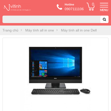
0
Hotline
0907111106
Trang chủ
Máy tính all in one
Máy tính all in one Dell