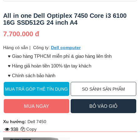
All in one Dell Optiplex 7450 Core i3 6100
16G SSD512G 24 inch A4
7.700.000 đ
Hàng có sẳn
|
Công ty:
Dell computer
♥️ Giao hàng TPHCM miễn phí & giao hàng liên tỉnh
♥️ Hàng giả hoàn tiền 100% tận tay khách
♥️ Chính sách bảo hành
MUA TRẢ GÓP THẺ TÍN DỤNG
SO SÁNH SẢN PHẨM
MUA NGAY
BỎ VÀO GIỎ
Xu hướng:
Dell 7450
938
Copy