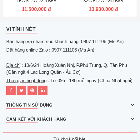
16G 512G 22in B5B
32G 512G 22in B6B
11.500.000 đ
13.900.000 đ
VI TÍNH NÉT
Bán hàng và chăm sóc khách hàng: 0907 111106 (Ms An)
Đặt hàng online Zalo : 0907 111106 (Ms An)
Địa chỉ
: 19/6/24 Hoàng Xuân Nhị, P.Phú Trung, Q. Tân Phú
(Gần ngã 4 Lạc Long Quân - Âu Cơ)
Thời gian hoạt động
: Từ 09h - 18h mỗi ngày (Chúa Nhật nghỉ)
THÔNG TIN SỬ DỤNG
CAM KẾT VỚI KHÁCH HÀNG
Từ khoá nổi bật: