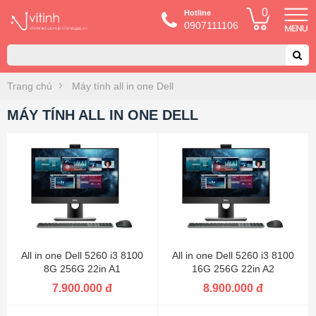
0
Hotline
0907111106
Trang chủ
Máy tính all in one Dell
MÁY TÍNH ALL IN ONE DELL
All in one Dell 5260 i3 8100
All in one Dell 5260 i3 8100
8G 256G 22in A1
16G 256G 22in A2
7.900.000 đ
8.900.000 đ